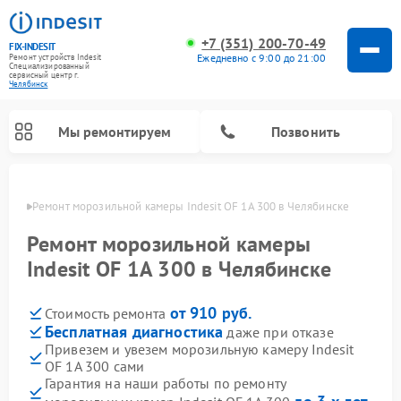
+7 (351) 200-70-49
FIX-INDESIT
Ежедневно с 9:00 до 21:00
Ремонт устройств Indesit
Специализированный
cервисный центр г.
Челябинск
Мы ремонтируем
Позвонить
инске
Ремонт морозильной камеры Indesit OF 1A 300 в Челябинске
Ремонт морозильной камеры
Indesit OF 1A 300 в Челябинске
от 910 руб.
Стоимость ремонта
Бесплатная диагностика
даже при отказе
Привезем и увезем морозильную камеру Indesit
OF 1A 300 сами
Ремонт варочных панелей Indesit
Ремонт стиральных машин Indesit
Ремонт сушильных машин Indesit
Ремонт посудомоечных машин Indesit
Ремонт микроволновых печей Indesit
Ремонт холодильных камер Indesit
Гарантия на наши работы по ремонту