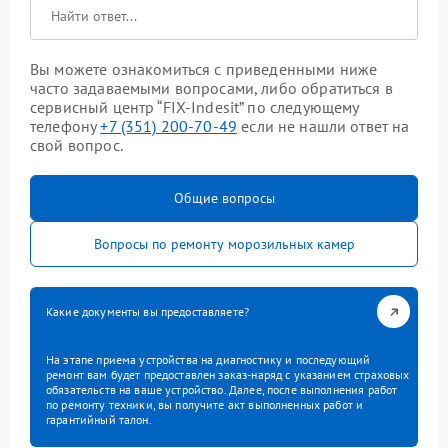
Вы можете ознакомиться с приведенными ниже
часто задаваемыми вопросами, либо обратиться в
сервисный центр “FIX-Indesit” по следующему
телефону
+7 (351) 200-70-49
если не нашли ответ на
свой вопрос.
Общие вопросы
Вопросы по ремонту морозильных камер
Какие документы вы предоставляете?
На этапе приема устройства на диагностику и последующий
ремонт вам будет предоставлен заказ-наряд с указанием страховых
обязательств на ваше устройство. Далее, после выполнения работ
по ремонту техники, вы получите акт выполненных работ и
гарантийный талон.