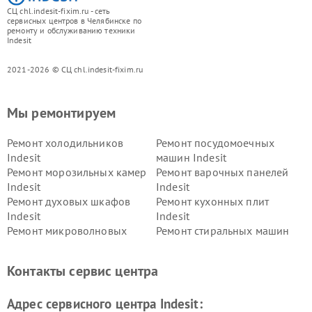
СЦ chl.indesit-fixim.ru - сеть
сервисных центров в Челябинске по
ремонту и обслуживанию техники
Indesit
2021-2026 © СЦ chl.indesit-fixim.ru
Мы ремонтируем
Ремонт холодильников
Ремонт посудомоечных
Indesit
машин Indesit
Ремонт морозильных камер
Ремонт варочных панелей
Indesit
Indesit
Ремонт духовых шкафов
Ремонт кухонных плит
Indesit
Indesit
Ремонт микроволновых
Ремонт стиральных машин
печей Indesit
Indesit
Ремонт холодильных камер
Ремонт сушильных машин
Контакты сервис центра
Indesit
Indesit
Адрес сервисного центра Indesit: