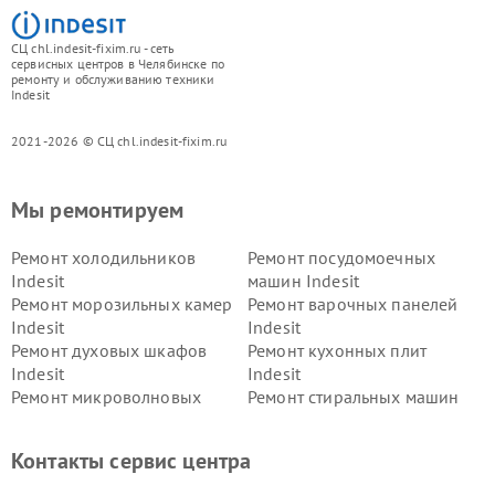
СЦ chl.indesit-fixim.ru - сеть
сервисных центров в Челябинске по
ремонту и обслуживанию техники
Indesit
2021-2026 © СЦ chl.indesit-fixim.ru
Мы ремонтируем
Ремонт холодильников
Ремонт посудомоечных
Indesit
машин Indesit
Ремонт морозильных камер
Ремонт варочных панелей
Indesit
Indesit
Ремонт духовых шкафов
Ремонт кухонных плит
Indesit
Indesit
Ремонт микроволновых
Ремонт стиральных машин
печей Indesit
Indesit
Ремонт холодильных камер
Ремонт сушильных машин
Контакты сервис центра
Indesit
Indesit