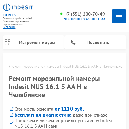
+7 (351) 200-70-49
FIX-INDESIT
Ежедневно с 9:00 до 21:00
Ремонт устройств Indesit
Специализированный
cервисный центр г.
Челябинск
Мы ремонтируем
Позвонить
инске
Ремонт морозильной камеры Indesit NUS 16.1 S AA H в Челябинске
Ремонт морозильной камеры
Indesit NUS 16.1 S AA H в
Челябинске
от 1110 руб.
Стоимость ремонта
Бесплатная диагностика
даже при отказе
Привезем и увезем морозильную камеру Indesit
Ремонт варочных панелей Indesit
Ремонт стиральных машин Indesit
Ремонт сушильных машин Indesit
Ремонт посудомоечных машин Indesit
Ремонт микроволновых печей Indesit
Ремонт холодильных камер Indesit
NUS 16.1 S AA H сами