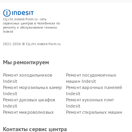
СЦ chl.indesit-fixim.ru - сеть
сервисных центров в Челябинске по
ремонту и обслуживанию техники
Indesit
2021-2026 © СЦ chl.indesit-fixim.ru
Мы ремонтируем
Ремонт холодильников
Ремонт посудомоечных
Indesit
машин Indesit
Ремонт морозильных камер
Ремонт варочных панелей
Indesit
Indesit
Ремонт духовых шкафов
Ремонт кухонных плит
Indesit
Indesit
Ремонт микроволновых
Ремонт стиральных машин
печей Indesit
Indesit
Ремонт холодильных камер
Ремонт сушильных машин
Контакты сервис центра
Indesit
Indesit