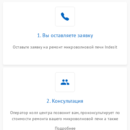
Проблемы с вентилятором
2000 ₽
Подробнее →
Поломка системы
2200 ₽
Подробнее →
охлаждения
1. Вы оставляете заявку
Не работают сенсорные
2400 ₽
Подробнее →
кнопки
Оставьте заявку на ремонт микроволновой печи Indesit
Не горит подсветка
2000 ₽
Подробнее →
Сломался трансформатор
1000 ₽
Подробнее →
2. Консультация
Оператор колл центра позвонит вам, проконсультирует по
стоимости ремонта вашего микроволновой печи а также
ответит на все ваши вопросы.
Подробнее