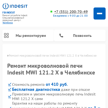
+7 (351) 200-70-49
FIX-INDESIT
Ежедневно с 9:00 до 21:00
Ремонт устройств Indesit
Специализированный
cервисный центр г.
Челябинск
Мы ремонтируем
Позвонить
инске
Ремонт микроволновой печи Indesit MWI 121.2 X в Челябинске
Ремонт микроволновой печи
Indesit MWI 121.2 X в Челябинске
от 410 руб.
Стоимость ремонта
Бесплатная диагностика
даже при отказе
Привезем и увезем микроволновую печь Indesit
MWI 121.2 X сами
Ремонт морозильных камер Indesit
Ремонт стиральных машин Indesit
Ремонт сушильных машин Indesit
Ремонт посудомоечных машин Indesit
Ремонт варочных панелей Indesit
Ремонт холодильных камер Indesit
Гарантия на наши работы по ремонту