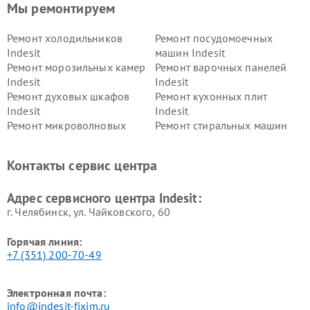
Мы ремонтируем
Ремонт холодильников
Ремонт посудомоечных
Indesit
машин Indesit
Ремонт морозильных камер
Ремонт варочных панелей
Indesit
Indesit
Ремонт духовых шкафов
Ремонт кухонных плит
Indesit
Indesit
Ремонт микроволновых
Ремонт стиральных машин
печей Indesit
Indesit
Ремонт холодильных камер
Ремонт сушильных машин
Контакты сервис центра
Indesit
Indesit
Адрес сервисного центра Indesit:
г. Челябинск, ул. Чайковского, 60
Горячая линия:
+7 (351) 200-70-49
Электронная почта:
info@indesit-fixim.ru