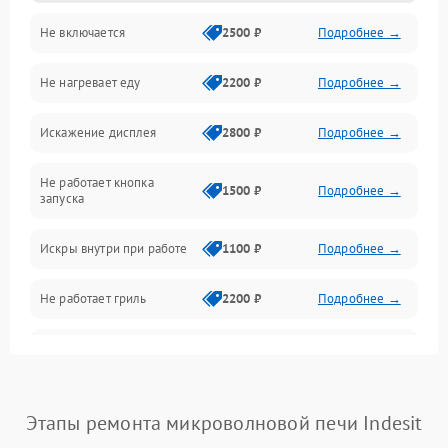
Не включается
2500 ₽
Подробнее →
Механика и внутренние элементы
Не нагревает еду
2200 ₽
Подробнее →
Механические повреждения
Искажение дисплея
2800 ₽
Подробнее →
Питание и запуск
Не работает кнопка
Нагрев и приготовление
1500 ₽
Подробнее →
запуска
Программное обеспечение
Искры внутри при работе
1100 ₽
Подробнее →
Не работает гриль
2200 ₽
Подробнее →
Перегрев или отключение
2400 ₽
Подробнее →
во время работы
Появление запаха гари
2400 ₽
Подробнее →
Этапы ремонта микроволновой печи Indesit