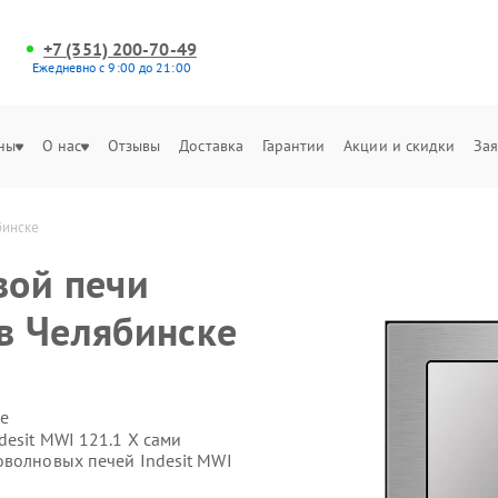
+7 (351) 200-70-49
Ежедневно с 9:00 до 21:00
ны
О нас
Отзывы
Доставка
Гарантии
Акции и скидки
Зая
бинске
вой печи
 в Челябинске
е
esit MWI 121.1 X сами
оволновых печей Indesit MWI