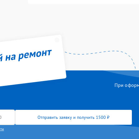
й на ремонт
При оформл
Отправить заявку и получить 1500 ₽
сти