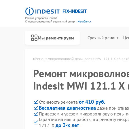
FIX-INDESIT
Ремонт устройств Indesit
Специализированный cервисный центр г.
Челябинск
Мы ремонтируем
Срочный ремонт
Це
ndesit в Челябинске
Ремонт микроволновой печи Indesit MWI 121.1 X в Челя
Ремонт микроволно
Indesit MWI 121.1 X
от 410 руб.
Стоимость ремонта
Бесплатная диагностика
даже при отказ
Привезем и увезем микроволновую печь Ind
Гарантия на наши работы по ремонту микр
до 3-х лет
121.1 X
Ремонт холодильников Indesit
Ремонт посудомоечных машин Indesit
Ремонт морозильных камер Indesit
Ремонт варочных панелей Indesit
Ремонт духовых шкафов Indesit
Ремонт стиральных машин Indesit
Ремонт холодильных камер Indesit
Ремонт сушильных машин Indesit