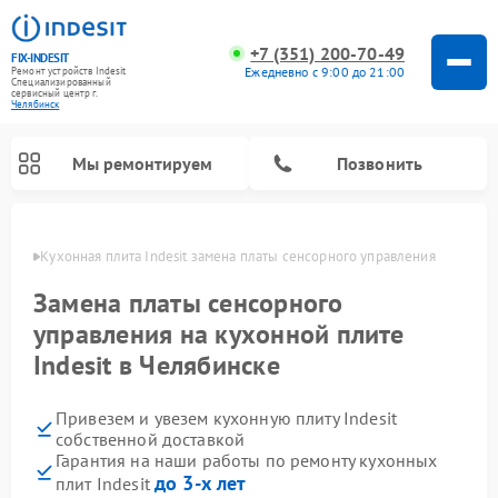
+7 (351) 200-70-49
FIX-INDESIT
Ежедневно с 9:00 до 21:00
Ремонт устройств Indesit
Специализированный
cервисный центр г.
Челябинск
Мы ремонтируем
Позвонить
инске
Кухонная плита Indesit замена платы сенсорного управления
Замена платы сенсорного
управления на кухонной плите
Indesit в Челябинске
Привезем и увезем кухонную плиту Indesit
собственной доставкой
Гарантия на наши работы по ремонту кухонных
Ремонт морозильных камер Indesit
Ремонт стиральных машин Indesit
Ремонт сушильных машин Indesit
Ремонт посудомоечных машин Indesit
Ремонт варочных панелей Indesit
Ремонт микроволновых печей Indesit
Ремонт холодильных камер Indesit
до 3-х лет
плит Indesit