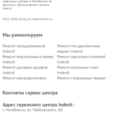
сервисных центров в Челябинске по
ремонту и обслуживанию техники
Indesit
2021-2026 © СЦ chl.indesit-fixim.ru
Мы ремонтируем
Ремонт холодильников
Ремонт посудомоечных
Indesit
машин Indesit
Ремонт морозильных камер
Ремонт варочных панелей
Indesit
Indesit
Ремонт духовых шкафов
Ремонт кухонных плит
Indesit
Indesit
Ремонт микроволновых
Ремонт стиральных машин
печей Indesit
Indesit
Ремонт холодильных камер
Ремонт сушильных машин
Контакты сервис центра
Indesit
Indesit
Адрес сервисного центра Indesit:
г. Челябинск, ул. Чайковского, 60