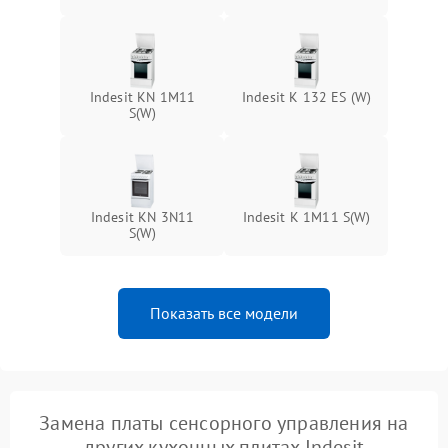
Indesit KN 1M11
Indesit K 132 ES (W)
S(W)
Indesit KN 3N11
Indesit K 1M11 S(W)
S(W)
Показать все модели
Замена платы сенсорного управления на
других кухонных плитах Indesit