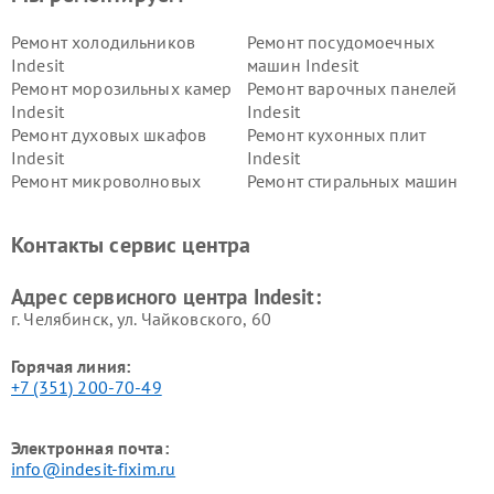
Ремонт холодильников
Ремонт посудомоечных
Indesit
машин Indesit
Ремонт морозильных камер
Ремонт варочных панелей
Indesit
Indesit
Ремонт духовых шкафов
Ремонт кухонных плит
Indesit
Indesit
Ремонт микроволновых
Ремонт стиральных машин
печей Indesit
Indesit
Ремонт холодильных камер
Ремонт сушильных машин
Контакты сервис центра
Indesit
Indesit
Адрес сервисного центра Indesit:
г. Челябинск, ул. Чайковского, 60
Горячая линия:
+7 (351) 200-70-49
Электронная почта:
info@indesit-fixim.ru