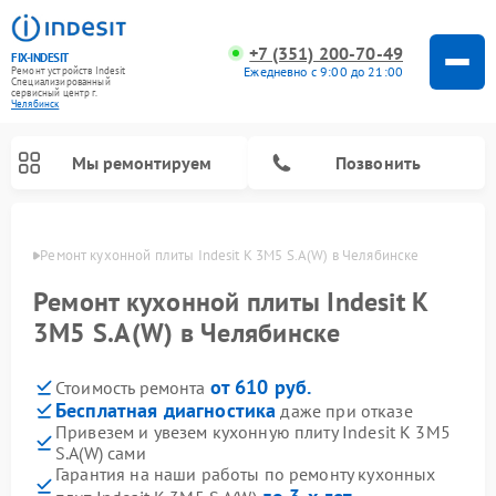
+7 (351) 200-70-49
FIX-INDESIT
Ежедневно с 9:00 до 21:00
Ремонт устройств Indesit
Специализированный
cервисный центр г.
Челябинск
Мы ремонтируем
Позвонить
инске
Ремонт кухонной плиты Indesit K 3M5 S.A(W) в Челябинске
Ремонт кухонной плиты Indesit K
3M5 S.A(W) в Челябинске
от 610 руб.
Стоимость ремонта
Бесплатная диагностика
даже при отказе
Привезем и увезем кухонную плиту Indesit K 3M5
S.A(W) сами
Ремонт морозильных камер Indesit
Ремонт стиральных машин Indesit
Ремонт сушильных машин Indesit
Ремонт посудомоечных машин Indesit
Ремонт варочных панелей Indesit
Ремонт микроволновых печей Indesit
Ремонт холодильных камер Indesit
Гарантия на наши работы по ремонту кухонных