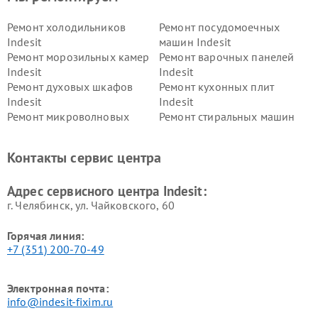
Ремонт холодильников
Ремонт посудомоечных
Indesit
машин Indesit
Ремонт морозильных камер
Ремонт варочных панелей
Indesit
Indesit
Ремонт духовых шкафов
Ремонт кухонных плит
Indesit
Indesit
Ремонт микроволновых
Ремонт стиральных машин
печей Indesit
Indesit
Ремонт холодильных камер
Ремонт сушильных машин
Контакты сервис центра
Indesit
Indesit
Адрес сервисного центра Indesit:
г. Челябинск, ул. Чайковского, 60
Горячая линия:
+7 (351) 200-70-49
Электронная почта:
info@indesit-fixim.ru