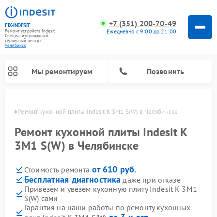
+7 (351) 200-70-49
FIX-INDESIT
Ежедневно с 9:00 до 21:00
Ремонт устройств Indesit
Специализированный
cервисный центр г.
Челябинск
Мы ремонтируем
Позвонить
инске
Ремонт кухонной плиты Indesit K 3M1 S(W) в Челябинске
Ремонт кухонной плиты Indesit K
3M1 S(W) в Челябинске
от 610 руб.
Стоимость ремонта
Бесплатная диагностика
даже при отказе
Привезем и увезем кухонную плиту Indesit K 3M1
S(W) сами
Ремонт морозильных камер Indesit
Ремонт стиральных машин Indesit
Ремонт сушильных машин Indesit
Ремонт посудомоечных машин Indesit
Ремонт варочных панелей Indesit
Ремонт микроволновых печей Indesit
Ремонт холодильных камер Indesit
Гарантия на наши работы по ремонту кухонных