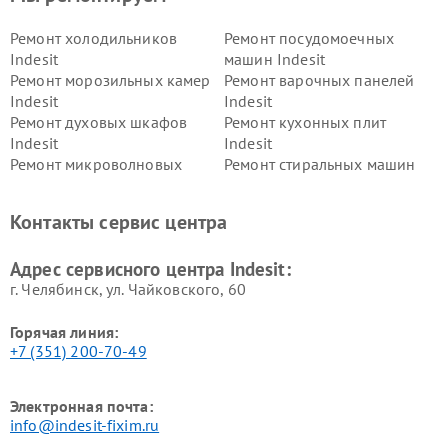
Ремонт холодильников
Ремонт посудомоечных
Indesit
машин Indesit
Ремонт морозильных камер
Ремонт варочных панелей
Indesit
Indesit
Ремонт духовых шкафов
Ремонт кухонных плит
Indesit
Indesit
Ремонт микроволновых
Ремонт стиральных машин
печей Indesit
Indesit
Ремонт холодильных камер
Ремонт сушильных машин
Контакты сервис центра
Indesit
Indesit
Адрес сервисного центра Indesit:
г. Челябинск, ул. Чайковского, 60
Горячая линия:
+7 (351) 200-70-49
Электронная почта:
info@indesit-fixim.ru