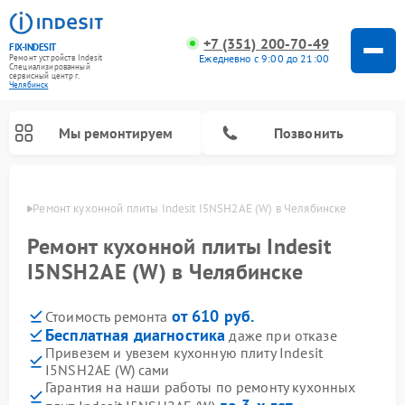
+7 (351) 200-70-49
FIX-INDESIT
Ежедневно с 9:00 до 21:00
Ремонт устройств Indesit
Специализированный
cервисный центр г.
Челябинск
Мы ремонтируем
Позвонить
инске
Ремонт кухонной плиты Indesit I5NSH2AE (W) в Челябинске
Ремонт кухонной плиты Indesit
I5NSH2AE (W) в Челябинске
от 610 руб.
Стоимость ремонта
Бесплатная диагностика
даже при отказе
Привезем и увезем кухонную плиту Indesit
I5NSH2AE (W) сами
Ремонт морозильных камер Indesit
Ремонт стиральных машин Indesit
Ремонт сушильных машин Indesit
Ремонт посудомоечных машин Indesit
Ремонт варочных панелей Indesit
Ремонт микроволновых печей Indesit
Ремонт холодильных камер Indesit
Гарантия на наши работы по ремонту кухонных