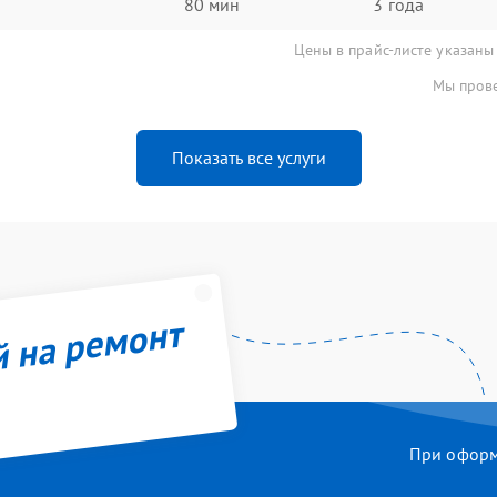
80 мин
3 года
Цены в прайс-листе указаны
Мы прове
Показать все услуги
й на ремонт
При оформл