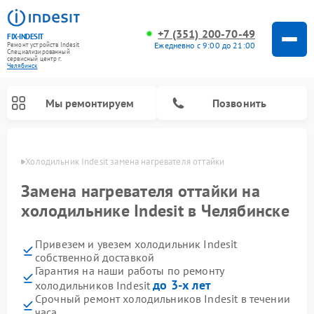
+7 (351) 200-70-49
FIX-INDESIT
Ежедневно с 9:00 до 21:00
Ремонт устройств Indesit
Специализированный
cервисный центр г.
Челябинск
Мы ремонтируем
Позвонить
инске
Холодильник Indesit замена нагревателя оттайки
Замена нагревателя оттайки на
холодильнике Indesit в Челябинске
Привезем и увезем холодильник Indesit
собственной доставкой
Гарантия на наши работы по ремонту
до 3-х лет
холодильников Indesit
Ремонт посудомоечных машин Indesit
Ремонт варочных панелей Indesit
Ремонт стиральных машин Indesit
Ремонт сушильных машин Indesit
Ремонт морозильных камер Indesit
Ремонт микроволновых печей Indesit
Ремонт холодильных камер Indesit
Срочный ремонт холодильников Indesit в течении
часа