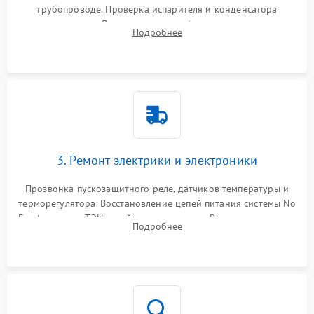
трубопроводе. Проверка испарителя и конденсатора
течеискателем. Демонтаж старого фильтра-осушителя и
Подробнее
продувка капиллярной трубки для устранения засоров.
3. Ремонт электрики и электроники
Прозвонка пускозащитного реле, датчиков температуры и
терморегулятора. Восстановление цепей питания системы No
Frost, включая ТЭН оттайки и вентилятор. Ремонт или замена
Подробнее
платы управления при сбоях алгоритмов.