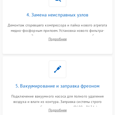
4. Замена неисправных узлов
Демонтаж сгоревшего компрессора и пайка нового агрегата
медно-фосфорным припоем. Установка нового фильтра-
осушителя. Замена изношенных вентиляторов обдува,
Подробнее
сломанных заслонок или поврежденных дверных петель.
5. Вакуумирование и заправка фреоном
Подключение вакуумного насоса для полного удаления
воздуха и влаги из контура. Заправка системы строго
дозированным объемом хладагента (R600a, R134a) по
Подробнее
электронным весам. Контроль рабочего давления в системе.