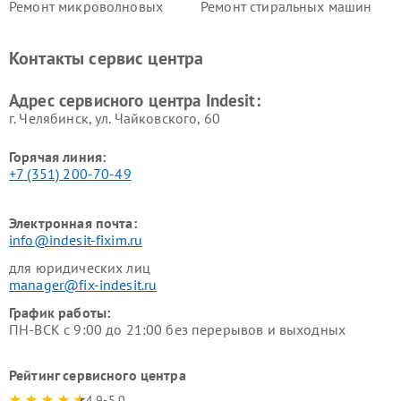
Ремонт микроволновых
Ремонт стиральных машин
печей Indesit
Indesit
Ремонт холодильных камер
Ремонт сушильных машин
Контакты сервис центра
Indesit
Indesit
Адрес сервисного центра Indesit:
г. Челябинск, ул. Чайковского, 60
Горячая линия:
+7 (351) 200-70-49
Электронная почта:
info@indesit-fixim.ru
для юридических лиц
manager@fix-indesit.ru
График работы:
ПН-ВСК с 9:00 до 21:00 без перерывов и выходных
Рейтинг сервисного центра
4.9-5.0