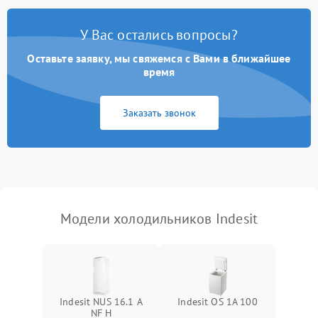
Поломка системы No Frost
2600 ₽
Подробнее →
У Вас остались вопросы?
Оставьте заявку, мы свяжемся с Вами в ближайшее
Образование конденсата
1800 ₽
Подробнее →
на стенках
время
Сбой в работе инвертора
2100 ₽
Подробнее →
Заказать звонок
Запах горелого при
2000 ₽
Подробнее →
работе
Не включается
1000 ₽
Подробнее →
холодильник
Модели холодильников Indesit
Проблемы с системой
автоматической
1800 ₽
Подробнее →
разморозки
Indesit NUS 16.1 A
Indesit OS 1A 100
NF H