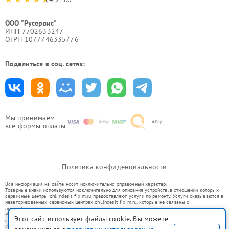
ООО "Русервис"
ИНН 7702633247
ОГРН 1077746335776
Поделиться в соц. сетях:
Мы принимаем
все формы оплаты
Политика конфиденциальности
Вся информация на сайте носит исключительно справочный характер.
Товарные знаки используются исключительно для описания устройств, в отношении которых
сервисные центры chl.indesit-fixim.ru предоставляют услуги по ремонту. Услуги оказываются в
неавторизованных сервисных центрах chl.indesit-fixim.ru, которые не связаны с
правообладателями товарных знаков или их официальными представителями.
Ремонт осуществляется для устройств, уже введенных в гражданский оборот в соответствии
Этот сайт использует файлы cookie. Вы можете
со статьей 1487 ГК РФ.
Использование товарных знаков не преследует цели индивидуализации услуг или введения