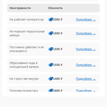
Неисправности
Стоимость
Механика
Не работает компрессор
2000 ₽
Подробнее →
Электропитание
Не морозит морозильная
Дренаж
1800 ₽
Подробнее →
камера
Оттайка
Постоянно работает и не
1500 ₽
Подробнее →
отключается
Программное обеспечение
Образование льда в
1500 ₽
Подробнее →
холодильной камере
Не горит свет внутри
1400 ₽
Подробнее →
Поломка термостата
1800 ₽
Подробнее →
Не работает вентилятор
1800 ₽
Подробнее →