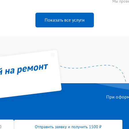
Мы прове
Показать все услуги
й на ремонт
При оформл
Отправить заявку и получить 1500 ₽