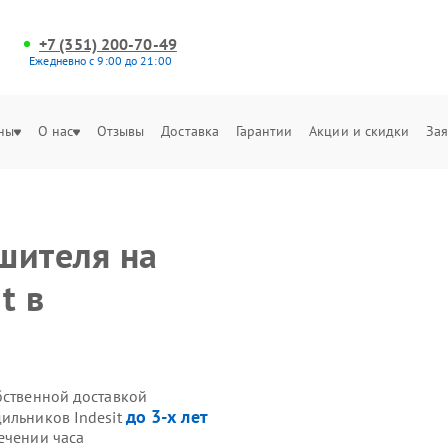
+7 (351) 200-70-49
Ежедневно с 9:00 до 21:00
ны
О нас
Отзывы
Доставка
Гарантии
Акции и скидки
Зая
шителя на
t в
бственной доставкой
до 3-х лет
дильников Indesit
ечении часа