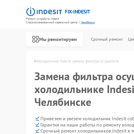
FIX-INDESIT
Ремонт устройств Indesit
Специализированный cервисный центр г.
Челябинск
Мы ремонтируем
Срочный ремонт
Це
ndesit в Челябинске
Холодильник Indesit замена фильтра осушителя
Замена фильтра осу
холодильнике Indesi
Челябинске
Привезем и увезем холодильник Indesit со
Гарантия на наши работы по ремонту холо
Срочный ремонт холодильников Indesit в т
Ремонт посудомоечных машин Indesit
Ремонт морозильных камер Indesit
Ремонт варочных панелей Indesit
Ремонт духовых шкафов Indesit
Ремонт микроволновых печей Indesit
Ремонт стиральных машин Indesit
Ремонт холодильных камер Indesit
Ремонт сушильных машин Indesit