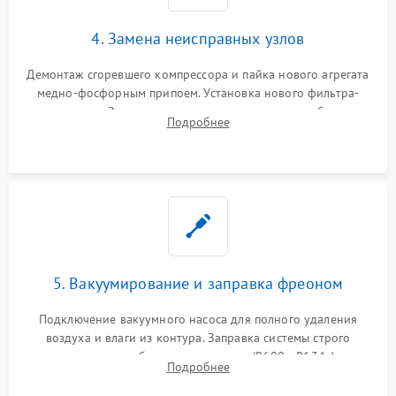
4. Замена неисправных узлов
Демонтаж сгоревшего компрессора и пайка нового агрегата
медно-фосфорным припоем. Установка нового фильтра-
осушителя. Замена изношенных вентиляторов обдува,
Подробнее
сломанных заслонок или поврежденных дверных петель.
5. Вакуумирование и заправка фреоном
Подключение вакуумного насоса для полного удаления
воздуха и влаги из контура. Заправка системы строго
дозированным объемом хладагента (R600a, R134a) по
Подробнее
электронным весам. Контроль рабочего давления в системе.