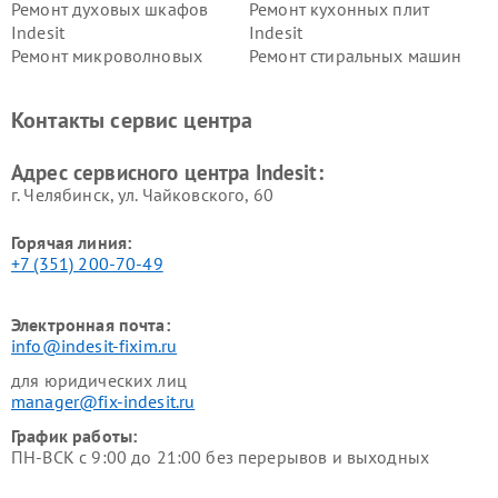
Ремонт духовых шкафов
Ремонт кухонных плит
Indesit
Indesit
Ремонт микроволновых
Ремонт стиральных машин
печей Indesit
Indesit
Ремонт холодильных камер
Ремонт сушильных машин
Контакты сервис центра
Indesit
Indesit
Адрес сервисного центра Indesit:
г. Челябинск, ул. Чайковского, 60
Горячая линия:
+7 (351) 200-70-49
Электронная почта:
info@indesit-fixim.ru
для юридических лиц
manager@fix-indesit.ru
График работы:
ПН-ВСК с 9:00 до 21:00 без перерывов и выходных