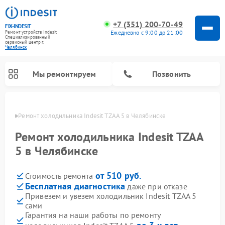
+7 (351) 200-70-49
FIX-INDESIT
Ежедневно с 9:00 до 21:00
Ремонт устройств Indesit
Специализированный
cервисный центр г.
Челябинск
Мы ремонтируем
Позвонить
инске
Ремонт холодильника Indesit TZAA 5 в Челябинске
Ремонт холодильника Indesit TZAA
5 в Челябинске
от 510 руб.
Стоимость ремонта
Бесплатная диагностика
даже при отказе
Привезем и увезем холодильник Indesit TZAA 5
сами
Ремонт посудомоечных машин Indesit
Ремонт варочных панелей Indesit
Ремонт стиральных машин Indesit
Ремонт сушильных машин Indesit
Ремонт морозильных камер Indesit
Ремонт микроволновых печей Indesit
Ремонт холодильных камер Indesit
Гарантия на наши работы по ремонту