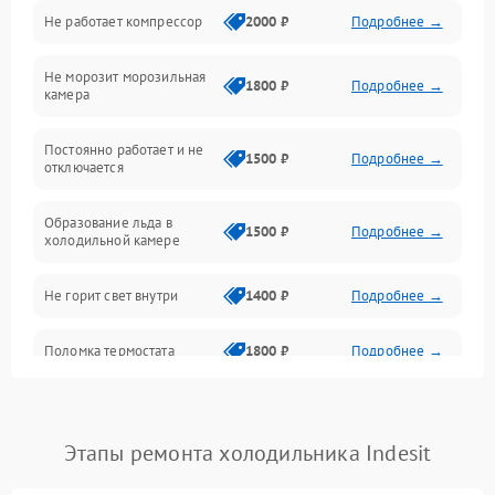
Не работает компрессор
2000 ₽
Подробнее →
Электропитание
Не морозит морозильная
Дренаж
1800 ₽
Подробнее →
камера
Оттайка
Постоянно работает и не
1500 ₽
Подробнее →
отключается
Программное обеспечение
Образование льда в
1500 ₽
Подробнее →
холодильной камере
Не горит свет внутри
1400 ₽
Подробнее →
Поломка термостата
1800 ₽
Подробнее →
Не работает вентилятор
1800 ₽
Подробнее →
Этапы ремонта холодильника Indesit
Поломка системы No Frost
2600 ₽
Подробнее →