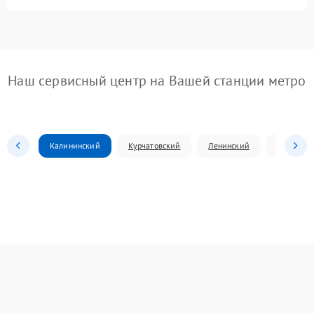
Наш сервисный центр на Вашей станции метро
Калининский
Курчатовский
Ленинский
Металлур