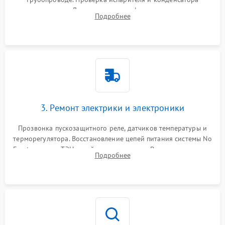
течеискателем. Демонтаж старого фильтра-осушителя и
Подробнее
продувка капиллярной трубки для устранения засоров.
3. Ремонт электрики и электроники
Прозвонка пускозащитного реле, датчиков температуры и
терморегулятора. Восстановление цепей питания системы No
Frost, включая ТЭН оттайки и вентилятор. Ремонт или замена
Подробнее
платы управления при сбоях алгоритмов.