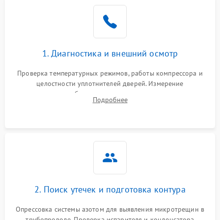
Образование конденсата
1800 ₽
Подробнее →
на стенках
Сбой в работе инвертора
2100 ₽
Подробнее →
1. Диагностика и внешний осмотр
Запах горелого при
2000 ₽
Подробнее →
Проверка температурных режимов, работы компрессора и
работе
целостности уплотнителей дверей. Измерение
сопротивления обмоток мотора, проверка термостата и
Не включается
Подробнее
1000 ₽
Подробнее →
считывание кодов ошибок с электронного дисплея.
холодильник
Проблемы с системой
автоматической
1800 ₽
Подробнее →
разморозки
2. Поиск утечек и подготовка контура
Опрессовка системы азотом для выявления микротрещин в
трубопроводе. Проверка испарителя и конденсатора