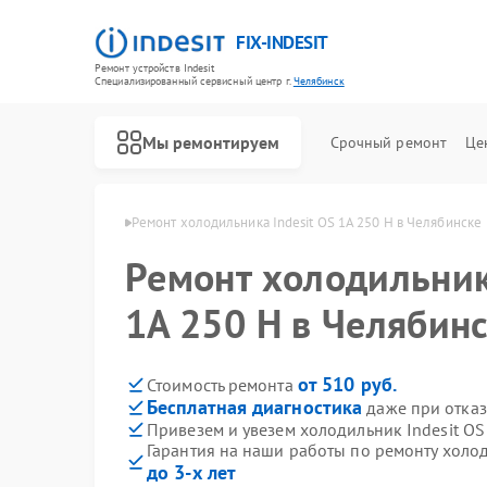
FIX-INDESIT
Ремонт устройств Indesit
Специализированный cервисный центр г.
Челябинск
Мы ремонтируем
Срочный ремонт
Це
ndesit в Челябинске
Ремонт холодильника Indesit OS 1A 250 H в Челябинске
Ремонт холодильник
1A 250 H в Челябин
от 510 руб.
Стоимость ремонта
Бесплатная диагностика
даже при отказ
Привезем и увезем холодильник Indesit OS
Гарантия на наши работы по ремонту холод
до 3-х лет
Ремонт посудомоечных машин Indesit
Ремонт морозильных камер Indesit
Ремонт варочных панелей Indesit
Ремонт духовых шкафов Indesit
Ремонт микроволновых печей Indesit
Ремонт стиральных машин Indesit
Ремонт холодильных камер Indesit
Ремонт сушильных машин Indesit