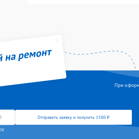
й на ремонт
При оформл
Отправить заявку и получить 1500 ₽
сти