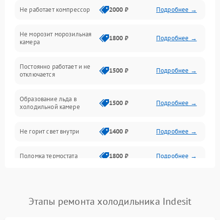
Не работает компрессор
2000 ₽
Подробнее →
Электропитание
Не морозит морозильная
Дренаж
1800 ₽
Подробнее →
камера
Оттайка
Постоянно работает и не
1500 ₽
Подробнее →
отключается
Программное обеспечение
Образование льда в
1500 ₽
Подробнее →
холодильной камере
Не горит свет внутри
1400 ₽
Подробнее →
Поломка термостата
1800 ₽
Подробнее →
Не работает вентилятор
1800 ₽
Подробнее →
Этапы ремонта холодильника Indesit
Поломка системы No Frost
2600 ₽
Подробнее →