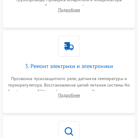
течеискателем. Демонтаж старого фильтра-осушителя и
Подробнее
продувка капиллярной трубки для устранения засоров.
3. Ремонт электрики и электроники
Прозвонка пускозащитного реле, датчиков температуры и
терморегулятора. Восстановление цепей питания системы No
Frost, включая ТЭН оттайки и вентилятор. Ремонт или замена
Подробнее
платы управления при сбоях алгоритмов.