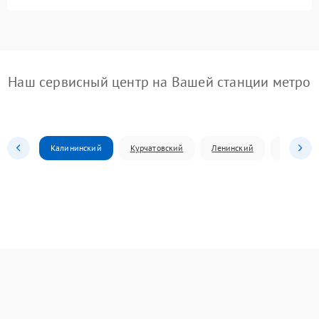
Наш сервисный центр на Вашей станции метро
Калининский
Курчатовский
Ленинский
Металлур