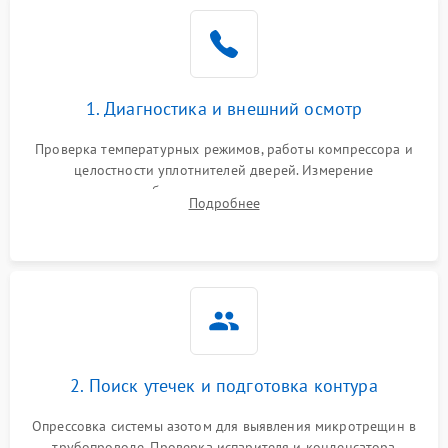
Образование конденсата
1800 ₽
Подробнее →
на стенках
Сбой в работе инвертора
2100 ₽
Подробнее →
1. Диагностика и внешний осмотр
Запах горелого при
2000 ₽
Подробнее →
Проверка температурных режимов, работы компрессора и
работе
целостности уплотнителей дверей. Измерение
сопротивления обмоток мотора, проверка термостата и
Не включается
Подробнее
1000 ₽
Подробнее →
считывание кодов ошибок с электронного дисплея.
холодильник
Проблемы с системой
автоматической
1800 ₽
Подробнее →
разморозки
2. Поиск утечек и подготовка контура
Опрессовка системы азотом для выявления микротрещин в
трубопроводе. Проверка испарителя и конденсатора