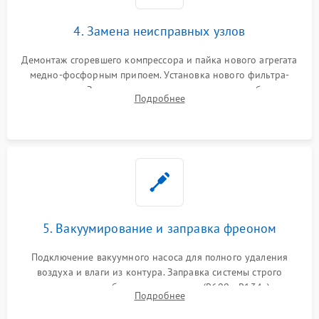
4. Замена неисправных узлов
Демонтаж сгоревшего компрессора и пайка нового агрегата
медно-фосфорным припоем. Установка нового фильтра-
осушителя. Замена изношенных вентиляторов обдува,
Подробнее
сломанных заслонок или поврежденных дверных петель.
5. Вакуумирование и заправка фреоном
Подключение вакуумного насоса для полного удаления
воздуха и влаги из контура. Заправка системы строго
дозированным объемом хладагента (R600a, R134a) по
Подробнее
электронным весам. Контроль рабочего давления в системе.