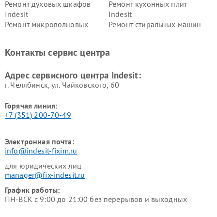
Ремонт духовых шкафов
Ремонт кухонных плит
Indesit
Indesit
Ремонт микроволновых
Ремонт стиральных машин
печей Indesit
Indesit
Ремонт холодильных камер
Ремонт сушильных машин
Контакты сервис центра
Indesit
Indesit
Адрес сервисного центра Indesit:
г. Челябинск, ул. Чайковского, 60
Горячая линия:
+7 (351) 200-70-49
Электронная почта:
info@indesit-fixim.ru
для юридических лиц
manager@fix-indesit.ru
График работы:
ПН-ВСК с 9:00 до 21:00 без перерывов и выходных