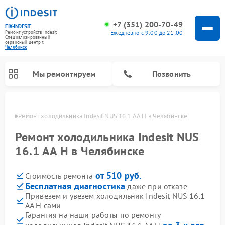
+7 (351) 200-70-49
FIX-INDESIT
Ежедневно с 9:00 до 21:00
Ремонт устройств Indesit
Специализированный
cервисный центр г.
Челябинск
Мы ремонтируем
Позвонить
инске
Ремонт холодильника Indesit NUS 16.1 AA H в Челябинске
Ремонт холодильника Indesit NUS
16.1 AA H в Челябинске
от 510 руб.
Стоимость ремонта
Бесплатная диагностика
даже при отказе
Привезем и увезем холодильник Indesit NUS 16.1
AA H сами
Ремонт посудомоечных машин Indesit
Ремонт варочных панелей Indesit
Ремонт стиральных машин Indesit
Ремонт сушильных машин Indesit
Ремонт морозильных камер Indesit
Ремонт микроволновых печей Indesit
Ремонт холодильных камер Indesit
Гарантия на наши работы по ремонту