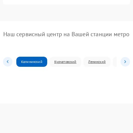
Наш сервисный центр на Вашей станции метро
Калининский
Курчатовский
Ленинский
Металлур