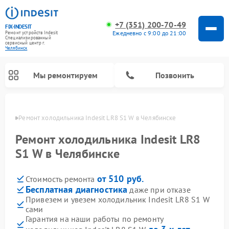
+7 (351) 200-70-49
FIX-INDESIT
Ежедневно с 9:00 до 21:00
Ремонт устройств Indesit
Специализированный
cервисный центр г.
Челябинск
Мы ремонтируем
Позвонить
инске
Ремонт холодильника Indesit LR8 S1 W в Челябинске
Ремонт холодильника Indesit LR8
S1 W в Челябинске
от 510 руб.
Стоимость ремонта
Бесплатная диагностика
даже при отказе
Привезем и увезем холодильник Indesit LR8 S1 W
сами
Ремонт посудомоечных машин Indesit
Ремонт варочных панелей Indesit
Ремонт стиральных машин Indesit
Ремонт сушильных машин Indesit
Ремонт морозильных камер Indesit
Ремонт микроволновых печей Indesit
Ремонт холодильных камер Indesit
Гарантия на наши работы по ремонту