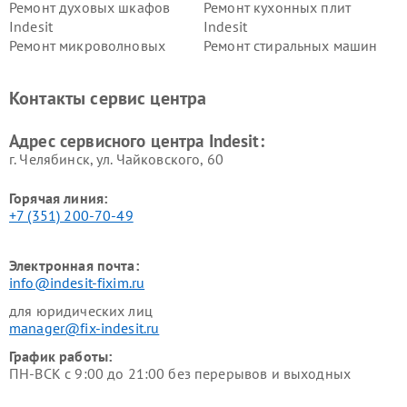
Ремонт духовых шкафов
Ремонт кухонных плит
Indesit
Indesit
Ремонт микроволновых
Ремонт стиральных машин
печей Indesit
Indesit
Ремонт холодильных камер
Ремонт сушильных машин
Контакты сервис центра
Indesit
Indesit
Адрес сервисного центра Indesit:
г. Челябинск, ул. Чайковского, 60
Горячая линия:
+7 (351) 200-70-49
Электронная почта:
info@indesit-fixim.ru
для юридических лиц
manager@fix-indesit.ru
График работы:
ПН-ВСК с 9:00 до 21:00 без перерывов и выходных