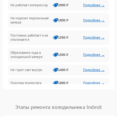
Не работает компрессор
2000 ₽
Подробнее →
Электропитание
Не морозит морозильная
Дренаж
1800 ₽
Подробнее →
камера
Оттайка
Постоянно работает и не
1500 ₽
Подробнее →
отключается
Программное обеспечение
Образование льда в
1500 ₽
Подробнее →
холодильной камере
Не горит свет внутри
1400 ₽
Подробнее →
Поломка термостата
1800 ₽
Подробнее →
Не работает вентилятор
1800 ₽
Подробнее →
Этапы ремонта холодильника Indesit
Поломка системы No Frost
2600 ₽
Подробнее →