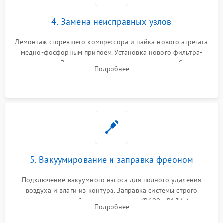
4. Замена неисправных узлов
Демонтаж сгоревшего компрессора и пайка нового агрегата
медно-фосфорным припоем. Установка нового фильтра-
осушителя. Замена изношенных вентиляторов обдува,
Подробнее
сломанных заслонок или поврежденных дверных петель.
5. Вакуумирование и заправка фреоном
Подключение вакуумного насоса для полного удаления
воздуха и влаги из контура. Заправка системы строго
дозированным объемом хладагента (R600a, R134a) по
Подробнее
электронным весам. Контроль рабочего давления в системе.