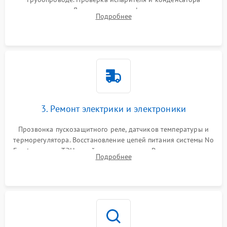
течеискателем. Демонтаж старого фильтра-осушителя и
Подробнее
продувка капиллярной трубки для устранения засоров.
3. Ремонт электрики и электроники
Прозвонка пускозащитного реле, датчиков температуры и
терморегулятора. Восстановление цепей питания системы No
Frost, включая ТЭН оттайки и вентилятор. Ремонт или замена
Подробнее
платы управления при сбоях алгоритмов.