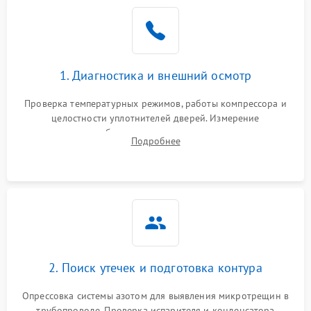
Образование конденсата
1800 ₽
Подробнее →
на стенках
Сбой в работе инвертора
2100 ₽
Подробнее →
1. Диагностика и внешний осмотр
Запах горелого при
2000 ₽
Подробнее →
Проверка температурных режимов, работы компрессора и
работе
целостности уплотнителей дверей. Измерение
сопротивления обмоток мотора, проверка термостата и
Не включается
Подробнее
1000 ₽
Подробнее →
считывание кодов ошибок с электронного дисплея.
холодильник
Проблемы с системой
автоматической
1800 ₽
Подробнее →
разморозки
2. Поиск утечек и подготовка контура
Опрессовка системы азотом для выявления микротрещин в
трубопроводе. Проверка испарителя и конденсатора