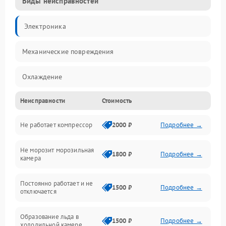
Виды неисправностей
Электроника
Механические повреждения
Охлаждение
Неисправности
Стоимость
Механика
Не работает компрессор
2000 ₽
Подробнее →
Электропитание
Не морозит морозильная
Дренаж
1800 ₽
Подробнее →
камера
Оттайка
Постоянно работает и не
1500 ₽
Подробнее →
отключается
Программное обеспечение
Образование льда в
1500 ₽
Подробнее →
холодильной камере