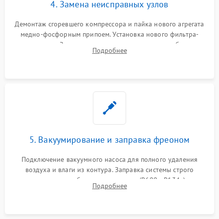
4. Замена неисправных узлов
Демонтаж сгоревшего компрессора и пайка нового агрегата
медно-фосфорным припоем. Установка нового фильтра-
осушителя. Замена изношенных вентиляторов обдува,
Подробнее
сломанных заслонок или поврежденных дверных петель.
5. Вакуумирование и заправка фреоном
Подключение вакуумного насоса для полного удаления
воздуха и влаги из контура. Заправка системы строго
дозированным объемом хладагента (R600a, R134a) по
Подробнее
электронным весам. Контроль рабочего давления в системе.