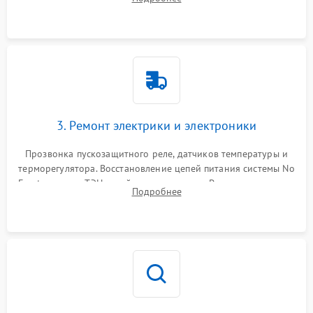
продувка капиллярной трубки для устранения засоров.
3. Ремонт электрики и электроники
Прозвонка пускозащитного реле, датчиков температуры и
терморегулятора. Восстановление цепей питания системы No
Frost, включая ТЭН оттайки и вентилятор. Ремонт или замена
Подробнее
платы управления при сбоях алгоритмов.