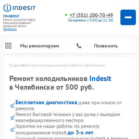
+7 (351) 200-70-49
FIX-INDESIT
Ежедневно с 9:00 до 21:00
Ремонт устройств Indesit
Специализированный
cервисный центр г.
Челябинск
Мы ремонтируем
Позвонить
Главная
Ремонт холодильников Indesit в Челябинске
Ремонт холодильников
Indesit
в Челябинске от 500 руб.
Бесплатная диагностика
даже при отказе от
ремонта
Ремонт бытовой техники у вас дома с выездом
квалифицированного мастера
Гарантия на наши работы по ремонту
Ремонт посудомоечных машин Indesit
Ремонт варочных панелей Indesit
Ремонт стиральных машин Indesit
Ремонт сушильных машин Indesit
Ремонт морозильных камер Indesit
Ремонт микроволновых печей Indesit
Ремонт холодильных камер Indesit
до 3-х лет
холодильников Indesit
Срочный ремонт холодильников Indesit в течении