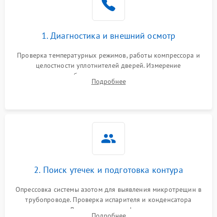
1. Диагностика и внешний осмотр
Проверка температурных режимов, работы компрессора и
целостности уплотнителей дверей. Измерение
сопротивления обмоток мотора, проверка термостата и
Подробнее
считывание кодов ошибок с электронного дисплея.
2. Поиск утечек и подготовка контура
Опрессовка системы азотом для выявления микротрещин в
трубопроводе. Проверка испарителя и конденсатора
течеискателем. Демонтаж старого фильтра-осушителя и
Подробнее