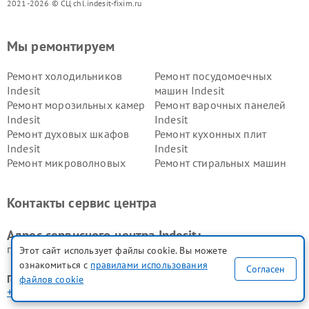
2021-2026 © СЦ chl.indesit-fixim.ru
Мы ремонтируем
Ремонт холодильников
Ремонт посудомоечных
Indesit
машин Indesit
Ремонт морозильных камер
Ремонт варочных панелей
Indesit
Indesit
Ремонт духовых шкафов
Ремонт кухонных плит
Indesit
Indesit
Ремонт микроволновых
Ремонт стиральных машин
печей Indesit
Indesit
Ремонт холодильных камер
Ремонт сушильных машин
Контакты сервис центра
Indesit
Indesit
Адрес сервисного центра Indesit:
г. Челябинск, ул. Чайковского, 60
Этот сайт использует файлы cookie. Вы можете
ознакомиться с
правилами использования
Согласен
Горячая линия:
файлов cookie
+7 (351) 200-70-49