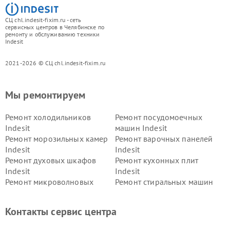
СЦ chl.indesit-fixim.ru - сеть
сервисных центров в Челябинске по
ремонту и обслуживанию техники
Indesit
2021-2026 © СЦ chl.indesit-fixim.ru
Мы ремонтируем
Ремонт холодильников
Ремонт посудомоечных
Indesit
машин Indesit
Ремонт морозильных камер
Ремонт варочных панелей
Indesit
Indesit
Ремонт духовых шкафов
Ремонт кухонных плит
Indesit
Indesit
Ремонт микроволновых
Ремонт стиральных машин
печей Indesit
Indesit
Ремонт холодильных камер
Ремонт сушильных машин
Контакты сервис центра
Indesit
Indesit