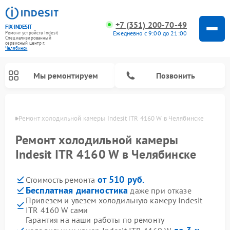
+7 (351) 200-70-49
FIX-INDESIT
Ежедневно с 9:00 до 21:00
Ремонт устройств Indesit
Специализированный
cервисный центр г.
Челябинск
Мы ремонтируем
Позвонить
инске
Ремонт холодильной камеры Indesit ITR 4160 W в Челябинске
Ремонт холодильной камеры
Indesit ITR 4160 W в Челябинске
от 510 руб.
Стоимость ремонта
Бесплатная диагностика
даже при отказе
Привезем и увезем холодильную камеру Indesit
ITR 4160 W сами
Ремонт морозильных камер Indesit
Ремонт микроволновых печей Indesit
Ремонт сушильных машин Indesit
Ремонт посудомоечных машин Indesit
Ремонт варочных панелей Indesit
Ремонт стиральных машин Indesit
Гарантия на наши работы по ремонту