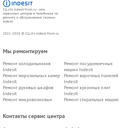
СЦ chl.indesit-fixim.ru - сеть
сервисных центров в Челябинске по
ремонту и обслуживанию техники
Indesit
2021-2026 © СЦ chl.indesit-fixim.ru
Мы ремонтируем
Ремонт холодильников
Ремонт посудомоечных
Indesit
машин Indesit
Ремонт морозильных камер
Ремонт варочных панелей
Indesit
Indesit
Ремонт духовых шкафов
Ремонт кухонных плит
Indesit
Indesit
Ремонт микроволновых
Ремонт стиральных машин
печей Indesit
Indesit
Ремонт холодильных камер
Ремонт сушильных машин
Контакты сервис центра
Indesit
Indesit