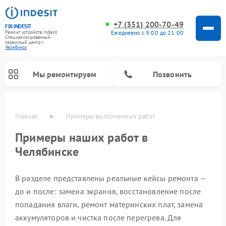
+7 (351) 200-70-49
FIX-INDESIT
Ежедневно с 9:00 до 21:00
Ремонт устройств Indesit
Специализированный
cервисный центр г.
Челябинск
Мы ремонтируем
Позвонить
Главная
Примеры выполненных работ
Примеры наших работ в
Челябинске
В разделе представлены реальные кейсы ремонта —
до и после: замена экранов, восстановление после
попадания влаги, ремонт материнских плат, замена
Ремонт морозильных камер Indesit
Ремонт микроволновых печей Indesit
Ремонт холодильных камер Indesit
Ремонт посудомоечных машин Indesit
Ремонт варочных панелей Indesit
Ремонт стиральных машин Indesit
Ремонт сушильных машин Indesit
аккумуляторов и чистка после перегрева. Для