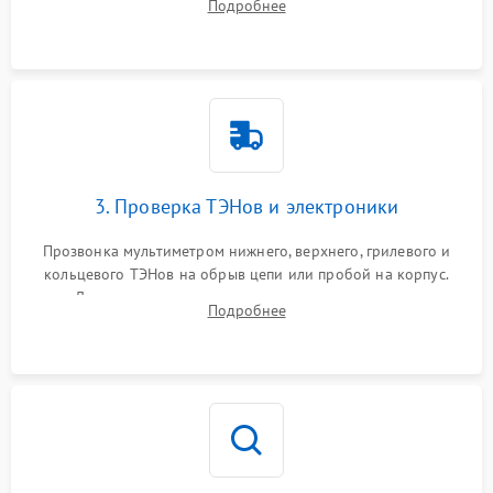
Подробнее
нагревательным элементам, плате и вентиляторам.
3. Проверка ТЭНов и электроники
Прозвонка мультиметром нижнего, верхнего, грилевого и
кольцевого ТЭНов на обрыв цепи или пробой на корпус.
Диагностика термостата, датчиков температуры,
Подробнее
переключателя режимов и мотора конвекции.