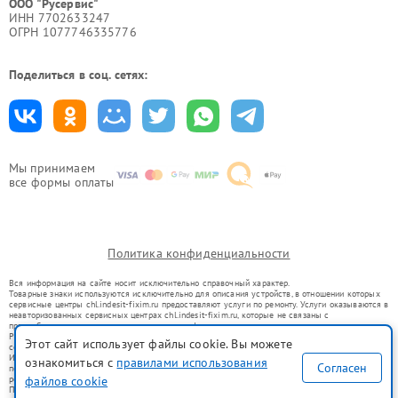
ООО "Русервис"
ИНН 7702633247
ОГРН 1077746335776
Поделиться в соц. сетях:
Мы принимаем
все формы оплаты
Политика конфиденциальности
Вся информация на сайте носит исключительно справочный характер.
Товарные знаки используются исключительно для описания устройств, в отношении которых
сервисные центры chl.indesit-fixim.ru предоставляют услуги по ремонту. Услуги оказываются в
неавторизованных сервисных центрах chl.indesit-fixim.ru, которые не связаны с
правообладателями товарных знаков или их официальными представителями.
Ремонт осуществляется для устройств, уже введенных в гражданский оборот в соответствии
Этот сайт использует файлы cookie. Вы можете
со статьей 1487 ГК РФ.
Использование товарных знаков не преследует цели индивидуализации услуг или введения
ознакомиться с
правилами использования
Согласен
потребителей в заблуждение, а служит для информирования о предоставляемых услугах по
ремонту техники указанных брендов.
файлов cookie
Представленная на сайте информация не является публичной офертой, определяемой