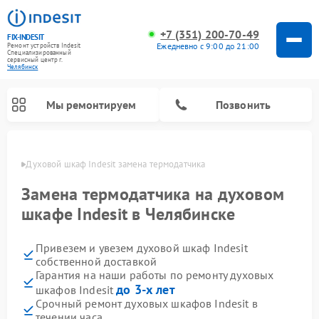
+7 (351) 200-70-49
FIX-INDESIT
Ежедневно с 9:00 до 21:00
Ремонт устройств Indesit
Специализированный
cервисный центр г.
Челябинск
Мы ремонтируем
Позвонить
инске
Духовой шкаф Indesit замена термодатчика
Замена термодатчика на духовом
шкафе Indesit в Челябинске
Привезем и увезем духовой шкаф Indesit
собственной доставкой
Гарантия на наши работы по ремонту духовых
до 3-х лет
шкафов Indesit
Ремонт морозильных камер Indesit
Ремонт стиральных машин Indesit
Ремонт сушильных машин Indesit
Ремонт посудомоечных машин Indesit
Ремонт варочных панелей Indesit
Ремонт микроволновых печей Indesit
Ремонт холодильных камер Indesit
Срочный ремонт духовых шкафов Indesit в
течении часа