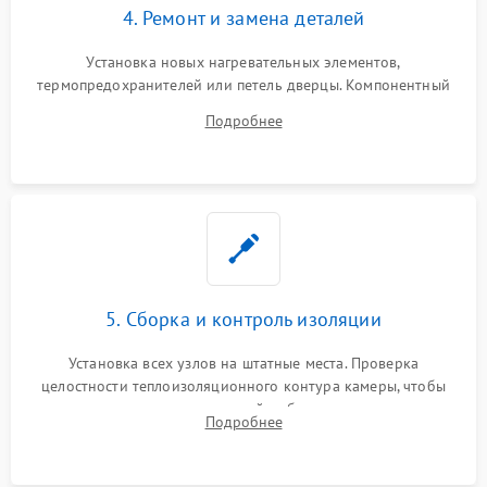
4. Ремонт и замена деталей
Установка новых нагревательных элементов,
термопредохранителей или петель дверцы. Компонентный
ремонт электронного модуля управления, замена
Подробнее
выгоревших реле, восстановление контактов и замена
уплотнителя.
5. Сборка и контроль изоляции
Установка всех узлов на штатные места. Проверка
целостности теплоизоляционного контура камеры, чтобы
исключить перегрев кухонной мебели и потерю тепла.
Подробнее
Надежная фиксация клемм и сборка корпуса шкафа.