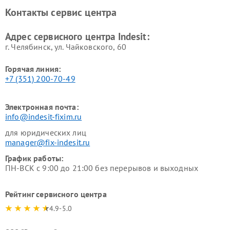
Ремонт холодильных камер
Ремонт сушильных машин
Контакты сервис центра
Indesit
Indesit
Адрес сервисного центра Indesit:
г. Челябинск, ул. Чайковского, 60
Горячая линия:
+7 (351) 200-70-49
Электронная почта:
info@indesit-fixim.ru
для юридических лиц
manager@fix-indesit.ru
График работы:
ПН-ВСК с 9:00 до 21:00 без перерывов и выходных
Рейтинг сервисного центра
4.9-5.0