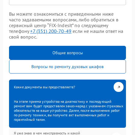
Вы можете ознакомиться с приведенными ниже
часто задаваемыми вопросами, либо обратиться в
сервисный центр “FIX-Indesit” по следующему
телефону
+7 (351) 200-70-49
если не нашли ответ на
свой вопрос.
Общие вопросы
Вопросы по ремонту духовых шкафов
Какие документы вы предоставляете?
На этапе приема устройства на диагностику и последующий
ремонт вам будет предоставлен заказ-наряд с указанием страховых
обязательств на ваше устройство. Далее, после выполнения работ
по ремонту техники, вы получите акт выполненных работ и
гарантийный талон.
Я уже знаю в чем неисправность и какой