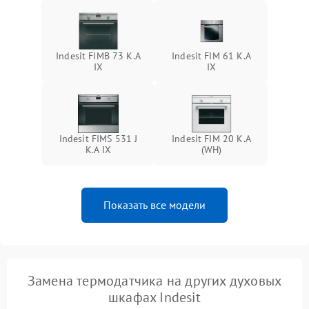
Indesit FIMB 73 K.A
Indesit FIM 61 K.A
IX
IX
Indesit FIMS 531 J
Indesit FIM 20 K.A
K.A IX
(WH)
Показать все модели
Замена термодатчика на других духовых
шкафах Indesit