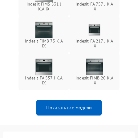
Indesit FIMS 531 J
Indesit FA 757 J K.A
K.A IX
IX
Indesit FIMB 73 K.A
Indesit FA 217 J K.A
IX
IX
Indesit FA 557 J K.A
Indesit FIMB 20 K.A
IX
IX
Показать все модели