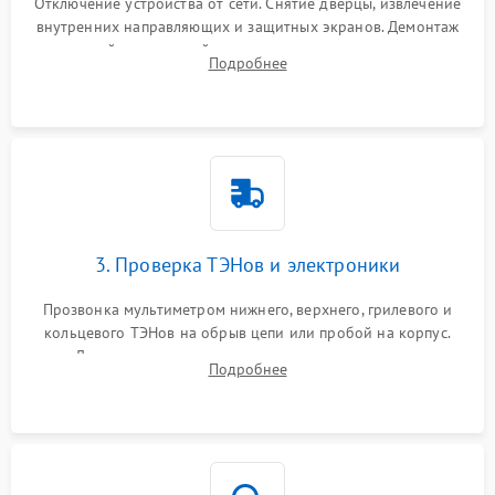
Отключение устройства от сети. Снятие дверцы, извлечение
внутренних направляющих и защитных экранов. Демонтаж
задней или верхней панели для прямого доступа к
Подробнее
нагревательным элементам, плате и вентиляторам.
3. Проверка ТЭНов и электроники
Прозвонка мультиметром нижнего, верхнего, грилевого и
кольцевого ТЭНов на обрыв цепи или пробой на корпус.
Диагностика термостата, датчиков температуры,
Подробнее
переключателя режимов и мотора конвекции.