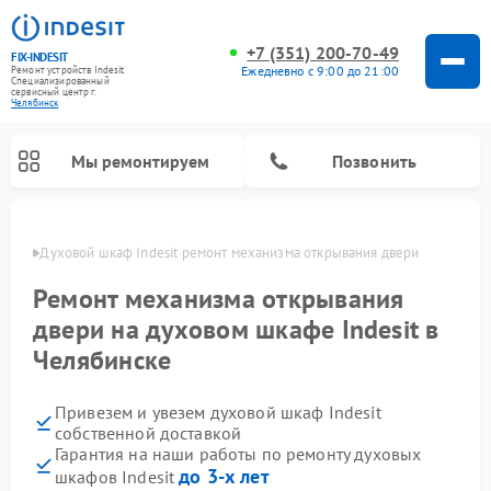
+7 (351) 200-70-49
FIX-INDESIT
Ежедневно с 9:00 до 21:00
Ремонт устройств Indesit
Специализированный
cервисный центр г.
Челябинск
Мы ремонтируем
Позвонить
инске
Духовой шкаф Indesit ремонт механизма открывания двери
Ремонт механизма открывания
двери на духовом шкафе Indesit в
Челябинске
Привезем и увезем духовой шкаф Indesit
собственной доставкой
Гарантия на наши работы по ремонту духовых
Ремонт морозильных камер Indesit
Ремонт стиральных машин Indesit
Ремонт сушильных машин Indesit
Ремонт посудомоечных машин Indesit
Ремонт варочных панелей Indesit
Ремонт микроволновых печей Indesit
Ремонт холодильных камер Indesit
до 3-х лет
шкафов Indesit