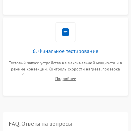
Надежная фиксация клемм и сборка корпуса шкафа.
6. Финальное тестирование
Тестовый запуск устройства на максимальной мощности и в
режиме конвекции. Контроль скорости нагрева, проверка
срабатывания термостата при достижении заданной
Подробнее
температуры и тест на отсутствие утечек тока.
FAQ. Ответы на вопросы