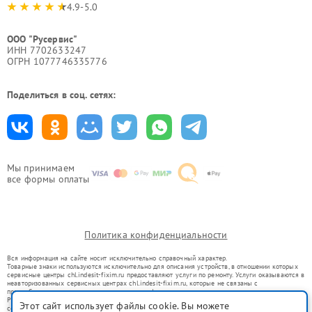
4.9-5.0
ООО "Русервис"
ИНН 7702633247
ОГРН 1077746335776
Поделиться в соц. сетях:
Мы принимаем
все формы оплаты
Политика конфиденциальности
Вся информация на сайте носит исключительно справочный характер.
Товарные знаки используются исключительно для описания устройств, в отношении которых
сервисные центры chl.indesit-fixim.ru предоставляют услуги по ремонту. Услуги оказываются в
неавторизованных сервисных центрах chl.indesit-fixim.ru, которые не связаны с
правообладателями товарных знаков или их официальными представителями.
Ремонт осуществляется для устройств, уже введенных в гражданский оборот в соответствии
Этот сайт использует файлы cookie. Вы можете
со статьей 1487 ГК РФ.