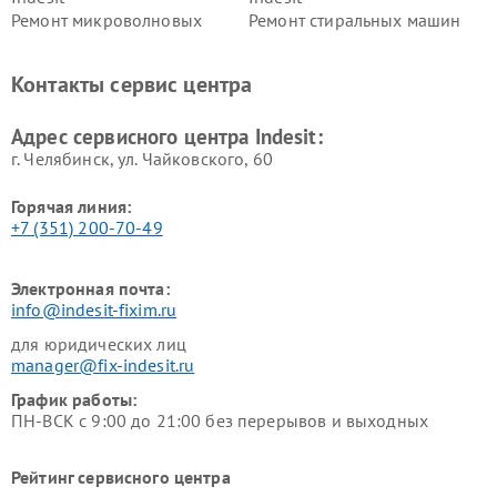
Ремонт микроволновых
Ремонт стиральных машин
печей Indesit
Indesit
Ремонт холодильных камер
Ремонт сушильных машин
Контакты сервис центра
Indesit
Indesit
Адрес сервисного центра Indesit:
г. Челябинск, ул. Чайковского, 60
Горячая линия:
+7 (351) 200-70-49
Электронная почта:
info@indesit-fixim.ru
для юридических лиц
manager@fix-indesit.ru
График работы:
ПН-ВСК с 9:00 до 21:00 без перерывов и выходных
Рейтинг сервисного центра