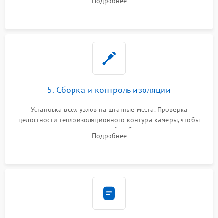
Подробнее
выгоревших реле, восстановление контактов и замена
уплотнителя.
5. Сборка и контроль изоляции
Установка всех узлов на штатные места. Проверка
целостности теплоизоляционного контура камеры, чтобы
исключить перегрев кухонной мебели и потерю тепла.
Подробнее
Надежная фиксация клемм и сборка корпуса шкафа.