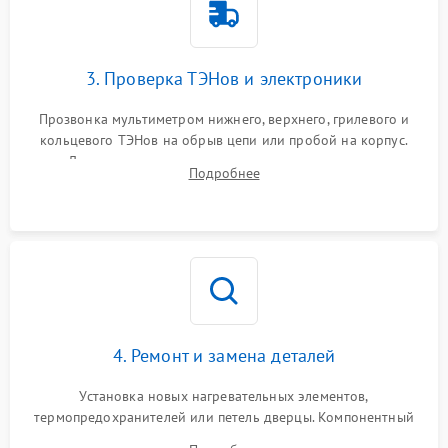
3. Проверка ТЭНов и электроники
Прозвонка мультиметром нижнего, верхнего, грилевого и
кольцевого ТЭНов на обрыв цепи или пробой на корпус.
Диагностика термостата, датчиков температуры,
Подробнее
переключателя режимов и мотора конвекции.
4. Ремонт и замена деталей
Установка новых нагревательных элементов,
термопредохранителей или петель дверцы. Компонентный
ремонт электронного модуля управления, замена