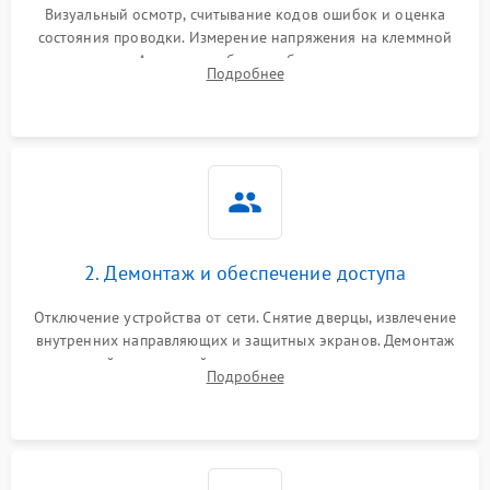
Визуальный осмотр, считывание кодов ошибок и оценка
состояния проводки. Измерение напряжения на клеммной
колодке. Анализ жалоб на проблемы с нагревом,
Подробнее
конвекцией, панелью управления или блокировкой дверцы.
2. Демонтаж и обеспечение доступа
Отключение устройства от сети. Снятие дверцы, извлечение
внутренних направляющих и защитных экранов. Демонтаж
задней или верхней панели для прямого доступа к
Подробнее
нагревательным элементам, плате и вентиляторам.