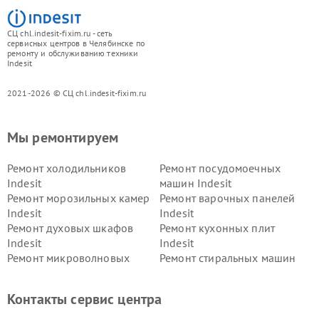
СЦ chl.indesit-fixim.ru - сеть
сервисных центров в Челябинске по
ремонту и обслуживанию техники
Indesit
2021-2026 © СЦ chl.indesit-fixim.ru
Мы ремонтируем
Ремонт холодильников
Ремонт посудомоечных
Indesit
машин Indesit
Ремонт морозильных камер
Ремонт варочных панелей
Indesit
Indesit
Ремонт духовых шкафов
Ремонт кухонных плит
Indesit
Indesit
Ремонт микроволновых
Ремонт стиральных машин
печей Indesit
Indesit
Ремонт холодильных камер
Ремонт сушильных машин
Контакты сервис центра
Indesit
Indesit