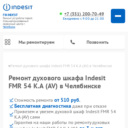
+7 (351) 200-70-49
FIX-INDESIT
Ежедневно с 9:00 до 21:00
Ремонт устройств Indesit
Специализированный
cервисный центр г.
Челябинск
Мы ремонтируем
Позвонить
инске
Ремонт духового шкафа Indesit FMR 54 K.A (AV) в Челябинске
Ремонт духового шкафа Indesit
FMR 54 K.A (AV) в Челябинске
от 510 руб.
Стоимость ремонта
Бесплатная диагностика
даже при отказе
Привезем и увезем духовой шкаф Indesit FMR 54
K.A (AV) сами
Ремонт морозильных камер Indesit
Ремонт стиральных машин Indesit
Ремонт сушильных машин Indesit
Ремонт посудомоечных машин Indesit
Ремонт варочных панелей Indesit
Ремонт микроволновых печей Indesit
Ремонт холодильных камер Indesit
Гарантия на наши работы по ремонту духовых