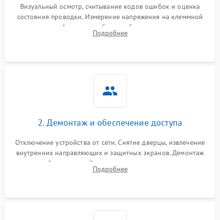
Визуальный осмотр, считывание кодов ошибок и оценка
состояния проводки. Измерение напряжения на клеммной
колодке. Анализ жалоб на проблемы с нагревом,
Подробнее
конвекцией, панелью управления или блокировкой дверцы.
2. Демонтаж и обеспечение доступа
Отключение устройства от сети. Снятие дверцы, извлечение
внутренних направляющих и защитных экранов. Демонтаж
задней или верхней панели для прямого доступа к
Подробнее
нагревательным элементам, плате и вентиляторам.