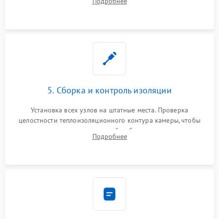
Подробнее
выгоревших реле, восстановление контактов и замена
уплотнителя.
5. Сборка и контроль изоляции
Установка всех узлов на штатные места. Проверка
целостности теплоизоляционного контура камеры, чтобы
исключить перегрев кухонной мебели и потерю тепла.
Подробнее
Надежная фиксация клемм и сборка корпуса шкафа.