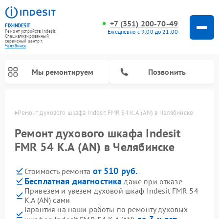
+7 (351) 200-70-49
FIX-INDESIT
Ежедневно с 9:00 до 21:00
Ремонт устройств Indesit
Специализированный
cервисный центр г.
Челябинск
Мы ремонтируем
Позвонить
инске
Ремонт духового шкафа Indesit FMR 54 K.A (AN) в Челябинске
Ремонт духового шкафа Indesit
FMR 54 K.A (AN) в Челябинске
от 510 руб.
Стоимость ремонта
Бесплатная диагностика
даже при отказе
Привезем и увезем духовой шкаф Indesit FMR 54
K.A (AN) сами
Ремонт морозильных камер Indesit
Ремонт стиральных машин Indesit
Ремонт сушильных машин Indesit
Ремонт посудомоечных машин Indesit
Ремонт варочных панелей Indesit
Ремонт микроволновых печей Indesit
Ремонт холодильных камер Indesit
Гарантия на наши работы по ремонту духовых