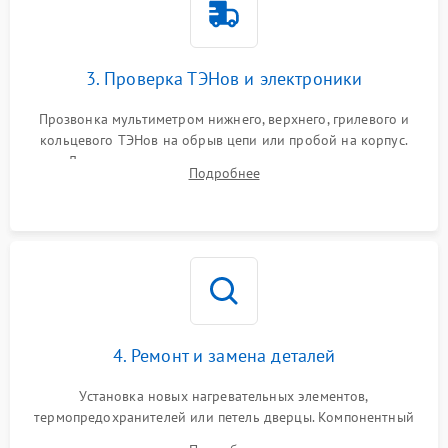
3. Проверка ТЭНов и электроники
Прозвонка мультиметром нижнего, верхнего, грилевого и
кольцевого ТЭНов на обрыв цепи или пробой на корпус.
Диагностика термостата, датчиков температуры,
Подробнее
переключателя режимов и мотора конвекции.
4. Ремонт и замена деталей
Установка новых нагревательных элементов,
термопредохранителей или петель дверцы. Компонентный
ремонт электронного модуля управления, замена