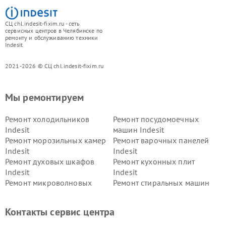
СЦ chl.indesit-fixim.ru - сеть
сервисных центров в Челябинске по
ремонту и обслуживанию техники
Indesit
2021-2026 © СЦ chl.indesit-fixim.ru
Мы ремонтируем
Ремонт холодильников
Ремонт посудомоечных
Indesit
машин Indesit
Ремонт морозильных камер
Ремонт варочных панелей
Indesit
Indesit
Ремонт духовых шкафов
Ремонт кухонных плит
Indesit
Indesit
Ремонт микроволновых
Ремонт стиральных машин
печей Indesit
Indesit
Ремонт холодильных камер
Ремонт сушильных машин
Контакты сервис центра
Indesit
Indesit