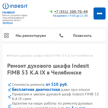
+7 (351) 200-70-49
FIX-INDESIT
Ежедневно с 9:00 до 21:00
Ремонт устройств Indesit
Специализированный
cервисный центр г.
Челябинск
Мы ремонтируем
Позвонить
инске
Ремонт духового шкафа Indesit FIMB 53 K.A IX в Челябинске
Ремонт духового шкафа Indesit
FIMB 53 K.A IX в Челябинске
от 510 руб.
Стоимость ремонта
Бесплатная диагностика
даже при отказе
Привезем и увезем духовой шкаф Indesit FIMB 53
K.A IX сами
Ремонт морозильных камер Indesit
Ремонт стиральных машин Indesit
Ремонт сушильных машин Indesit
Ремонт посудомоечных машин Indesit
Ремонт варочных панелей Indesit
Ремонт микроволновых печей Indesit
Ремонт холодильных камер Indesit
Гарантия на наши работы по ремонту духовых