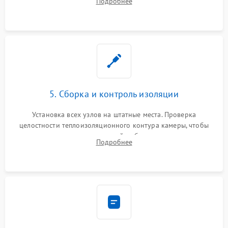
Подробнее
выгоревших реле, восстановление контактов и замена
уплотнителя.
5. Сборка и контроль изоляции
Установка всех узлов на штатные места. Проверка
целостности теплоизоляционного контура камеры, чтобы
исключить перегрев кухонной мебели и потерю тепла.
Подробнее
Надежная фиксация клемм и сборка корпуса шкафа.