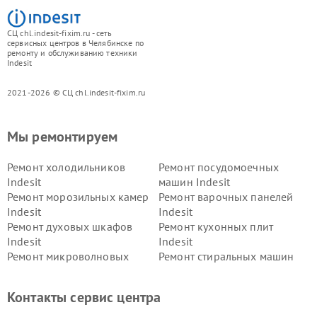
СЦ chl.indesit-fixim.ru - сеть
сервисных центров в Челябинске по
ремонту и обслуживанию техники
Indesit
2021-2026 © СЦ chl.indesit-fixim.ru
Мы ремонтируем
Ремонт холодильников
Ремонт посудомоечных
Indesit
машин Indesit
Ремонт морозильных камер
Ремонт варочных панелей
Indesit
Indesit
Ремонт духовых шкафов
Ремонт кухонных плит
Indesit
Indesit
Ремонт микроволновых
Ремонт стиральных машин
печей Indesit
Indesit
Ремонт холодильных камер
Ремонт сушильных машин
Контакты сервис центра
Indesit
Indesit