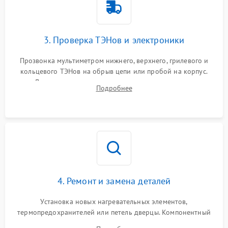
3. Проверка ТЭНов и электроники
Прозвонка мультиметром нижнего, верхнего, грилевого и
кольцевого ТЭНов на обрыв цепи или пробой на корпус.
Диагностика термостата, датчиков температуры,
Подробнее
переключателя режимов и мотора конвекции.
4. Ремонт и замена деталей
Установка новых нагревательных элементов,
термопредохранителей или петель дверцы. Компонентный
ремонт электронного модуля управления, замена