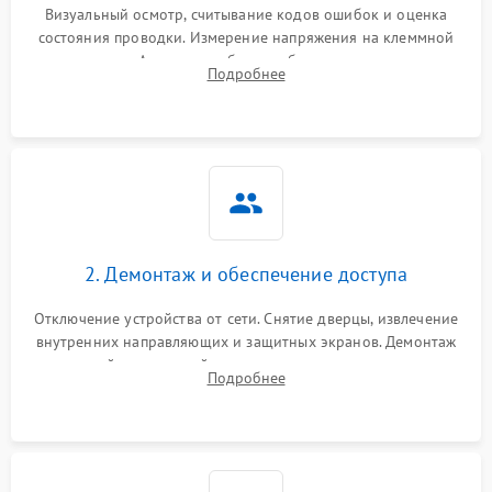
Визуальный осмотр, считывание кодов ошибок и оценка
состояния проводки. Измерение напряжения на клеммной
колодке. Анализ жалоб на проблемы с нагревом,
Подробнее
конвекцией, панелью управления или блокировкой дверцы.
2. Демонтаж и обеспечение доступа
Отключение устройства от сети. Снятие дверцы, извлечение
внутренних направляющих и защитных экранов. Демонтаж
задней или верхней панели для прямого доступа к
Подробнее
нагревательным элементам, плате и вентиляторам.