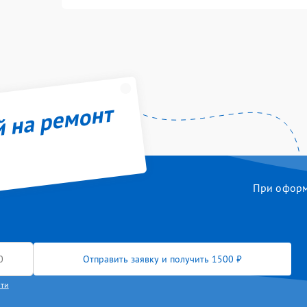
й на ремонт
При оформл
Отправить заявку и получить 1500 ₽
сти