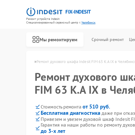
FIX-INDESIT
Ремонт устройств Indesit
Специализированный cервисный центр г.
Челябинск
Мы ремонтируем
Срочный ремонт
Це
ndesit в Челябинске
Ремонт духового шкафа Indesit FIM 63 K.A IX в Челябинс
Ремонт духового шка
FIM 63 K.A IX в Чел
от 510 руб.
Стоимость ремонта
Бесплатная диагностика
даже при отказ
Привезем и увезем духовой шкаф Indesit FI
Гарантия на наши работы по ремонту духов
до 3-х лет
Ремонт холодильников Indesit
Ремонт посудомоечных машин Indesit
Ремонт морозильных камер Indesit
Ремонт варочных панелей Indesit
Ремонт микроволновых печей Indesit
Ремонт стиральных машин Indesit
Ремонт холодильных камер Indesit
Ремонт сушильных машин Indesit