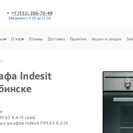
+7 (351) 200-70-49
Ежедневно с 9:00 до 21:00
ны
О нас
Отзывы
Доставка
Гарантии
Акции и скидки
Зая
ке
фа Indesit
ябинске
е
M 63 K.A IX сами
ых шкафов Indesit FIM 63 K.A IX