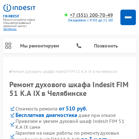
+7 (351) 200-70-49
FIX-INDESIT
Ежедневно с 9:00 до 21:00
Ремонт устройств Indesit
Специализированный
cервисный центр г.
Челябинск
Мы ремонтируем
Позвонить
инске
Ремонт духового шкафа Indesit FIM 51 K.A IX в Челябинске
Ремонт духового шкафа Indesit FIM
51 K.A IX в Челябинске
от 510 руб.
Стоимость ремонта
Бесплатная диагностика
даже при отказе
Привезем и увезем духовой шкаф Indesit FIM 51
K.A IX сами
Ремонт морозильных камер Indesit
Ремонт стиральных машин Indesit
Ремонт сушильных машин Indesit
Ремонт посудомоечных машин Indesit
Ремонт варочных панелей Indesit
Ремонт микроволновых печей Indesit
Ремонт холодильных камер Indesit
Гарантия на наши работы по ремонту духовых