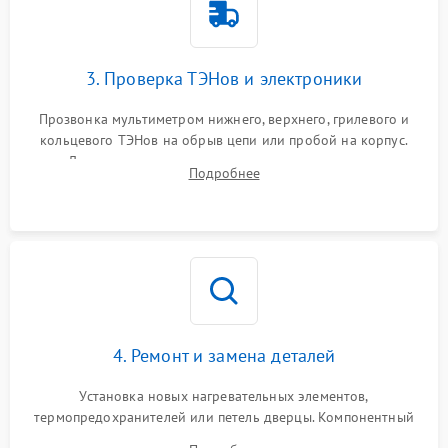
3. Проверка ТЭНов и электроники
Прозвонка мультиметром нижнего, верхнего, грилевого и
кольцевого ТЭНов на обрыв цепи или пробой на корпус.
Диагностика термостата, датчиков температуры,
Подробнее
переключателя режимов и мотора конвекции.
4. Ремонт и замена деталей
Установка новых нагревательных элементов,
термопредохранителей или петель дверцы. Компонентный
ремонт электронного модуля управления, замена