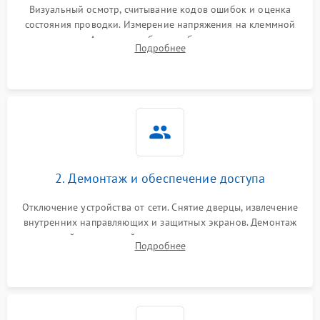
Визуальный осмотр, считывание кодов ошибок и оценка
состояния проводки. Измерение напряжения на клеммной
колодке. Анализ жалоб на проблемы с нагревом,
Подробнее
конвекцией, панелью управления или блокировкой дверцы.
2. Демонтаж и обеспечение доступа
Отключение устройства от сети. Снятие дверцы, извлечение
внутренних направляющих и защитных экранов. Демонтаж
задней или верхней панели для прямого доступа к
Подробнее
нагревательным элементам, плате и вентиляторам.