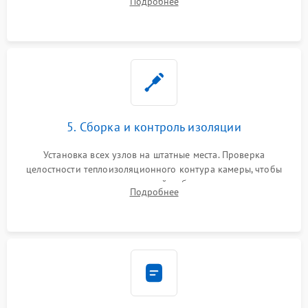
Подробнее
выгоревших реле, восстановление контактов и замена
уплотнителя.
5. Сборка и контроль изоляции
Установка всех узлов на штатные места. Проверка
целостности теплоизоляционного контура камеры, чтобы
исключить перегрев кухонной мебели и потерю тепла.
Подробнее
Надежная фиксация клемм и сборка корпуса шкафа.