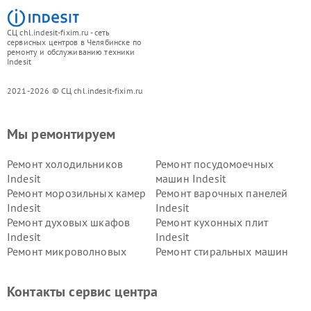
СЦ chl.indesit-fixim.ru - сеть
сервисных центров в Челябинске по
ремонту и обслуживанию техники
Indesit
2021-2026 © СЦ chl.indesit-fixim.ru
Мы ремонтируем
Ремонт холодильников
Ремонт посудомоечных
Indesit
машин Indesit
Ремонт морозильных камер
Ремонт варочных панелей
Indesit
Indesit
Ремонт духовых шкафов
Ремонт кухонных плит
Indesit
Indesit
Ремонт микроволновых
Ремонт стиральных машин
печей Indesit
Indesit
Ремонт холодильных камер
Ремонт сушильных машин
Контакты сервис центра
Indesit
Indesit