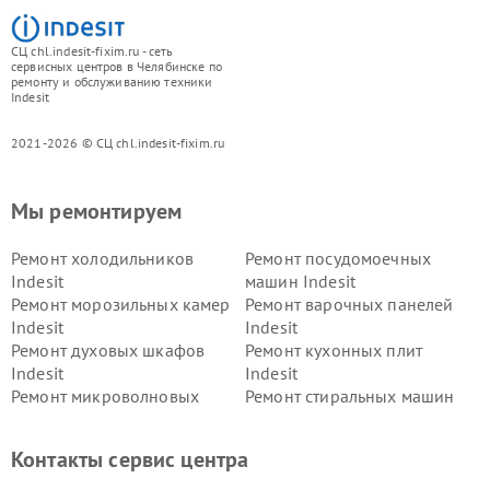
СЦ chl.indesit-fixim.ru - сеть
сервисных центров в Челябинске по
ремонту и обслуживанию техники
Indesit
2021-2026 © СЦ chl.indesit-fixim.ru
Мы ремонтируем
Ремонт холодильников
Ремонт посудомоечных
Indesit
машин Indesit
Ремонт морозильных камер
Ремонт варочных панелей
Indesit
Indesit
Ремонт духовых шкафов
Ремонт кухонных плит
Indesit
Indesit
Ремонт микроволновых
Ремонт стиральных машин
печей Indesit
Indesit
Ремонт холодильных камер
Ремонт сушильных машин
Контакты сервис центра
Indesit
Indesit