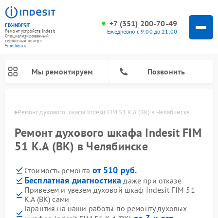
+7 (351) 200-70-49
FIX-INDESIT
Ежедневно с 9:00 до 21:00
Ремонт устройств Indesit
Специализированный
cервисный центр г.
Челябинск
Мы ремонтируем
Позвонить
инске
Ремонт духового шкафа Indesit FIM 51 K.A (BK) в Челябинске
Ремонт духового шкафа Indesit FIM
51 K.A (BK) в Челябинске
от 510 руб.
Стоимость ремонта
Бесплатная диагностика
даже при отказе
Привезем и увезем духовой шкаф Indesit FIM 51
K.A (BK) сами
Ремонт морозильных камер Indesit
Ремонт стиральных машин Indesit
Ремонт сушильных машин Indesit
Ремонт посудомоечных машин Indesit
Ремонт варочных панелей Indesit
Ремонт микроволновых печей Indesit
Ремонт холодильных камер Indesit
Гарантия на наши работы по ремонту духовых