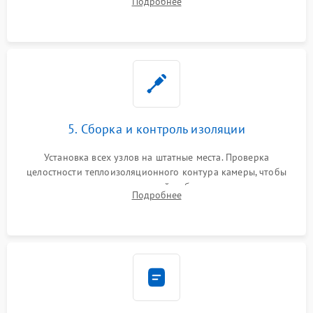
Подробнее
выгоревших реле, восстановление контактов и замена
уплотнителя.
5. Сборка и контроль изоляции
Установка всех узлов на штатные места. Проверка
целостности теплоизоляционного контура камеры, чтобы
исключить перегрев кухонной мебели и потерю тепла.
Подробнее
Надежная фиксация клемм и сборка корпуса шкафа.