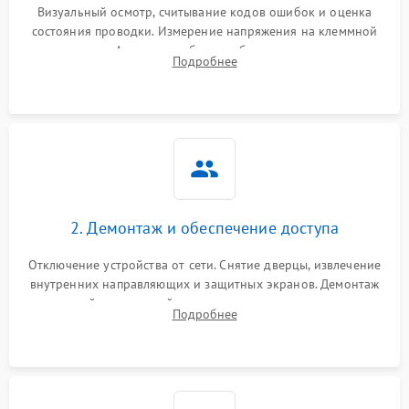
Визуальный осмотр, считывание кодов ошибок и оценка
состояния проводки. Измерение напряжения на клеммной
колодке. Анализ жалоб на проблемы с нагревом,
Подробнее
конвекцией, панелью управления или блокировкой дверцы.
2. Демонтаж и обеспечение доступа
Отключение устройства от сети. Снятие дверцы, извлечение
внутренних направляющих и защитных экранов. Демонтаж
задней или верхней панели для прямого доступа к
Подробнее
нагревательным элементам, плате и вентиляторам.