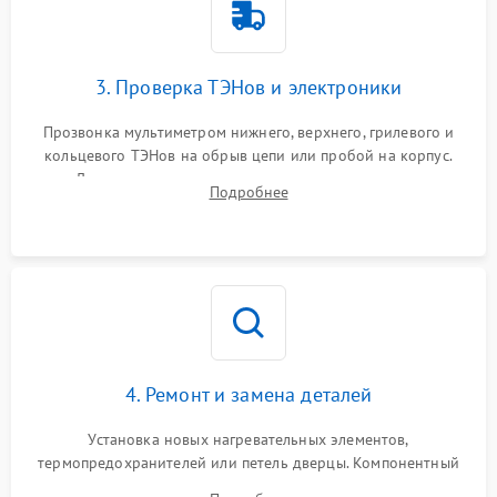
3. Проверка ТЭНов и электроники
Прозвонка мультиметром нижнего, верхнего, грилевого и
кольцевого ТЭНов на обрыв цепи или пробой на корпус.
Диагностика термостата, датчиков температуры,
Подробнее
переключателя режимов и мотора конвекции.
4. Ремонт и замена деталей
Установка новых нагревательных элементов,
термопредохранителей или петель дверцы. Компонентный
ремонт электронного модуля управления, замена