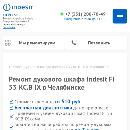
+7 (351) 200-70-49
FIX-INDESIT
Ежедневно с 9:00 до 21:00
Ремонт устройств Indesit
Специализированный
cервисный центр г.
Челябинск
Мы ремонтируем
Позвонить
инске
Ремонт духового шкафа Indesit FI 53 KC.B IX в Челябинске
Ремонт духового шкафа Indesit FI
53 KC.B IX в Челябинске
от 510 руб.
Стоимость ремонта
Бесплатная диагностика
даже при отказе
Привезем и увезем духовой шкаф Indesit FI 53
KC.B IX сами
Ремонт морозильных камер Indesit
Ремонт стиральных машин Indesit
Ремонт сушильных машин Indesit
Ремонт посудомоечных машин Indesit
Ремонт варочных панелей Indesit
Ремонт микроволновых печей Indesit
Ремонт холодильных камер Indesit
Гарантия на наши работы по ремонту духовых