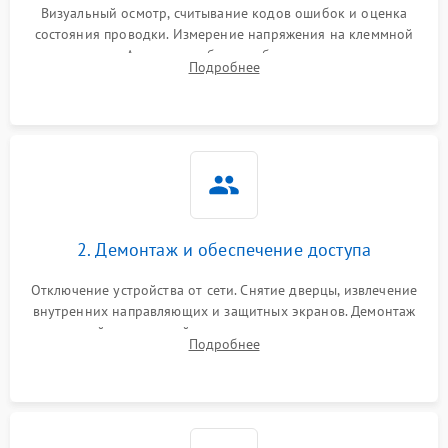
Визуальный осмотр, считывание кодов ошибок и оценка
состояния проводки. Измерение напряжения на клеммной
колодке. Анализ жалоб на проблемы с нагревом,
Подробнее
конвекцией, панелью управления или блокировкой дверцы.
2. Демонтаж и обеспечение доступа
Отключение устройства от сети. Снятие дверцы, извлечение
внутренних направляющих и защитных экранов. Демонтаж
задней или верхней панели для прямого доступа к
Подробнее
нагревательным элементам, плате и вентиляторам.