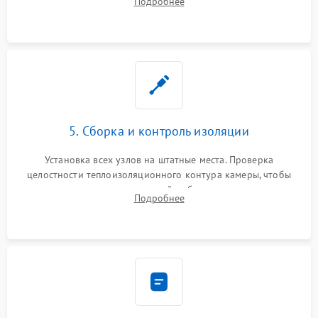
Подробнее
выгоревших реле, восстановление контактов и замена
уплотнителя.
5. Сборка и контроль изоляции
Установка всех узлов на штатные места. Проверка
целостности теплоизоляционного контура камеры, чтобы
исключить перегрев кухонной мебели и потерю тепла.
Подробнее
Надежная фиксация клемм и сборка корпуса шкафа.