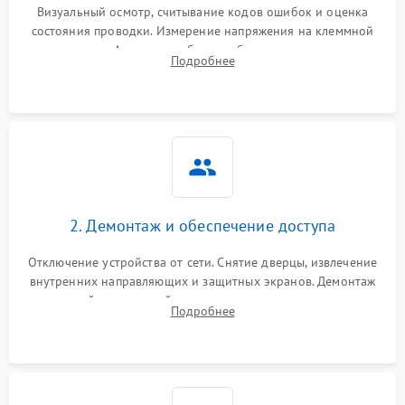
Визуальный осмотр, считывание кодов ошибок и оценка
состояния проводки. Измерение напряжения на клеммной
колодке. Анализ жалоб на проблемы с нагревом,
Подробнее
конвекцией, панелью управления или блокировкой дверцы.
2. Демонтаж и обеспечение доступа
Отключение устройства от сети. Снятие дверцы, извлечение
внутренних направляющих и защитных экранов. Демонтаж
задней или верхней панели для прямого доступа к
Подробнее
нагревательным элементам, плате и вентиляторам.