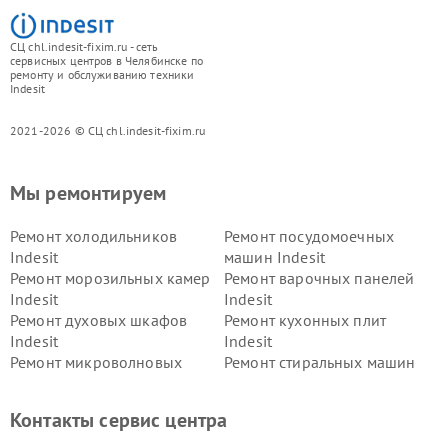
СЦ chl.indesit-fixim.ru - сеть
сервисных центров в Челябинске по
ремонту и обслуживанию техники
Indesit
2021-2026 © СЦ chl.indesit-fixim.ru
Мы ремонтируем
Ремонт холодильников
Ремонт посудомоечных
Indesit
машин Indesit
Ремонт морозильных камер
Ремонт варочных панелей
Indesit
Indesit
Ремонт духовых шкафов
Ремонт кухонных плит
Indesit
Indesit
Ремонт микроволновых
Ремонт стиральных машин
печей Indesit
Indesit
Ремонт холодильных камер
Ремонт сушильных машин
Контакты сервис центра
Indesit
Indesit