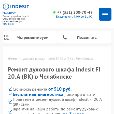
+7 (351) 200-70-49
FIX-INDESIT
Ежедневно с 9:00 до 21:00
Ремонт устройств Indesit
Специализированный
cервисный центр г.
Челябинск
Мы ремонтируем
Позвонить
инске
Ремонт духового шкафа Indesit FI 20.A (BK) в Челябинске
Ремонт духового шкафа Indesit FI
20.A (BK) в Челябинске
от 510 руб.
Стоимость ремонта
Бесплатная диагностика
даже при отказе
Привезем и увезем духовой шкаф Indesit FI 20.A
(BK) сами
Ремонт морозильных камер Indesit
Ремонт стиральных машин Indesit
Ремонт сушильных машин Indesit
Ремонт посудомоечных машин Indesit
Ремонт варочных панелей Indesit
Ремонт микроволновых печей Indesit
Ремонт холодильных камер Indesit
Гарантия на наши работы по ремонту духовых