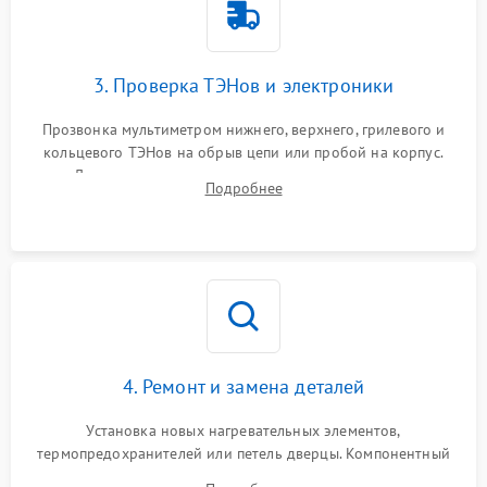
3. Проверка ТЭНов и электроники
Прозвонка мультиметром нижнего, верхнего, грилевого и
кольцевого ТЭНов на обрыв цепи или пробой на корпус.
Диагностика термостата, датчиков температуры,
Подробнее
переключателя режимов и мотора конвекции.
4. Ремонт и замена деталей
Установка новых нагревательных элементов,
термопредохранителей или петель дверцы. Компонентный
ремонт электронного модуля управления, замена