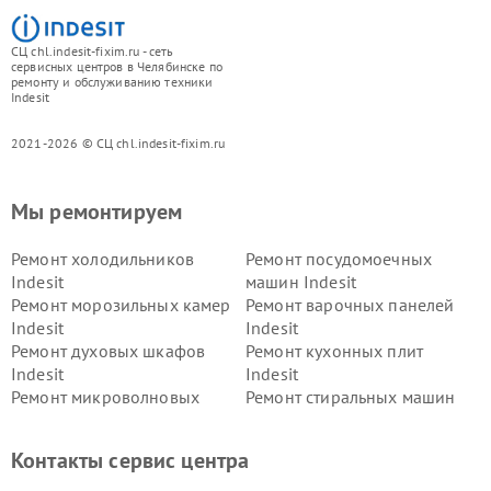
СЦ chl.indesit-fixim.ru - сеть
сервисных центров в Челябинске по
ремонту и обслуживанию техники
Indesit
2021-2026 © СЦ chl.indesit-fixim.ru
Мы ремонтируем
Ремонт холодильников
Ремонт посудомоечных
Indesit
машин Indesit
Ремонт морозильных камер
Ремонт варочных панелей
Indesit
Indesit
Ремонт духовых шкафов
Ремонт кухонных плит
Indesit
Indesit
Ремонт микроволновых
Ремонт стиральных машин
печей Indesit
Indesit
Ремонт холодильных камер
Ремонт сушильных машин
Контакты сервис центра
Indesit
Indesit