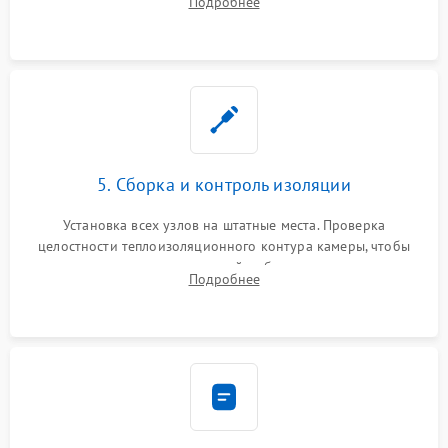
Подробнее
выгоревших реле, восстановление контактов и замена
уплотнителя.
5. Сборка и контроль изоляции
Установка всех узлов на штатные места. Проверка
целостности теплоизоляционного контура камеры, чтобы
исключить перегрев кухонной мебели и потерю тепла.
Подробнее
Надежная фиксация клемм и сборка корпуса шкафа.