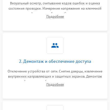
Визуальный осмотр, считывание кодов ошибок и оценка
состояния проводки. Измерение напряжения на клеммной
колодке. Анализ жалоб на проблемы с нагревом,
Подробнее
конвекцией, панелью управления или блокировкой дверцы.
2. Демонтаж и обеспечение доступа
Отключение устройства от сети. Снятие дверцы, извлечение
внутренних направляющих и защитных экранов. Демонтаж
задней или верхней панели для прямого доступа к
Подробнее
нагревательным элементам, плате и вентиляторам.