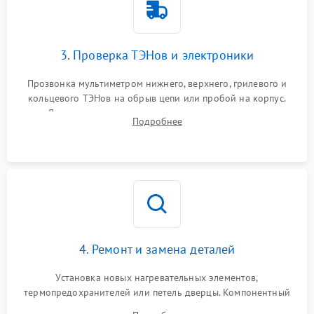
3. Проверка ТЭНов и электроники
Прозвонка мультиметром нижнего, верхнего, грилевого и
кольцевого ТЭНов на обрыв цепи или пробой на корпус.
Диагностика термостата, датчиков температуры,
Подробнее
переключателя режимов и мотора конвекции.
4. Ремонт и замена деталей
Установка новых нагревательных элементов,
термопредохранителей или петель дверцы. Компонентный
ремонт электронного модуля управления, замена