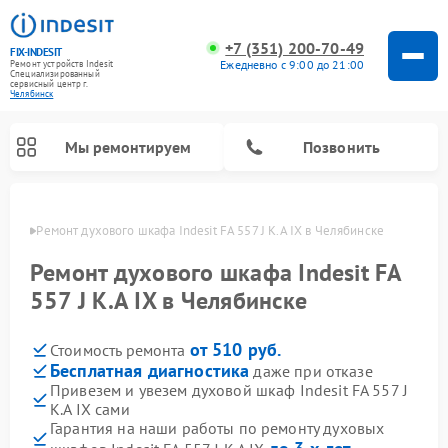
+7 (351) 200-70-49
FIX-INDESIT
Ежедневно с 9:00 до 21:00
Ремонт устройств Indesit
Специализированный
cервисный центр г.
Челябинск
Мы ремонтируем
Позвонить
инске
Ремонт духового шкафа Indesit FA 557 J K.A IX в Челябинске
Ремонт духового шкафа Indesit FA
557 J K.A IX в Челябинске
от 510 руб.
Стоимость ремонта
Бесплатная диагностика
даже при отказе
Привезем и увезем духовой шкаф Indesit FA 557 J
K.A IX сами
Ремонт морозильных камер Indesit
Ремонт стиральных машин Indesit
Ремонт сушильных машин Indesit
Ремонт посудомоечных машин Indesit
Ремонт варочных панелей Indesit
Ремонт микроволновых печей Indesit
Ремонт холодильных камер Indesit
Гарантия на наши работы по ремонту духовых