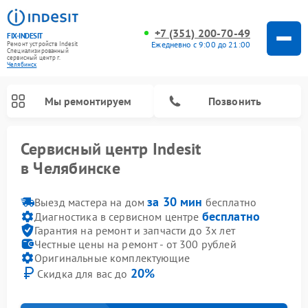
+7 (351) 200-70-49
FIX-INDESIT
Ежедневно с 9:00 до 21:00
Ремонт устройств Indesit
Специализированный
cервисный центр г.
Челябинск
Мы ремонтируем
Позвонить
Сервисный центр Indesit
в Челябинске
за 30 мин
Выезд мастера на дом
бесплатно
бесплатно
Диагностика в сервисном центре
Гарантия на ремонт и запчасти до 3х лет
Честные цены на ремонт - от 300 рублей
Оригинальные комплектующие
20%
Скидка для вас до
Ремонт морозильных камер Indesit
Ремонт микроволновых печей Indesit
Ремонт холодильных камер Indesit
Ремонт посудомоечных машин Indesit
Ремонт варочных панелей Indesit
Ремонт стиральных машин Indesit
Ремонт сушильных машин Indesit