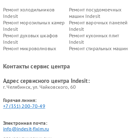
Ремонт холодильников
Ремонт посудомоечных
Indesit
машин Indesit
Ремонт морозильных камер
Ремонт варочных панелей
Indesit
Indesit
Ремонт духовых шкафов
Ремонт кухонных плит
Indesit
Indesit
Ремонт микроволновых
Ремонт стиральных машин
печей Indesit
Indesit
Ремонт холодильных камер
Ремонт сушильных машин
Контакты сервис центра
Indesit
Indesit
Адрес сервисного центра Indesit:
г. Челябинск, ул. Чайковского, 60
Горячая линия:
+7 (351) 200-70-49
Электронная почта:
info@indesit-fixim.ru