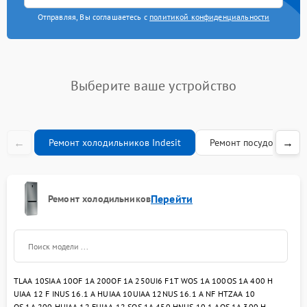
Ремонт/замена датчика
Отправляя, Вы соглашаетесь с
политикой конфиденциальности
650 рублей
температуры
Прочистка дренажной
890 рублей
системы
Выберите ваше устройство
←
→
Ремонт холодильников Indesit
Ремонт посудомоечных
Перейти
Ремонт холодильников
TLAA 10
SIAA 10
OF 1A 200
OF 1A 250
UI6 F1T W
OS 1A 100
OS 1A 400 H
UIAA 12 F I
NUS 16.1 A H
UIAA 10
UIAA 12
NUS 16.1 A NF H
TZAA 10
OS 1A 200 H
UIAA 12 F
UIAA 12 S
OS 1A 450 H
NUS 10.1 A
OS 1A 300 H