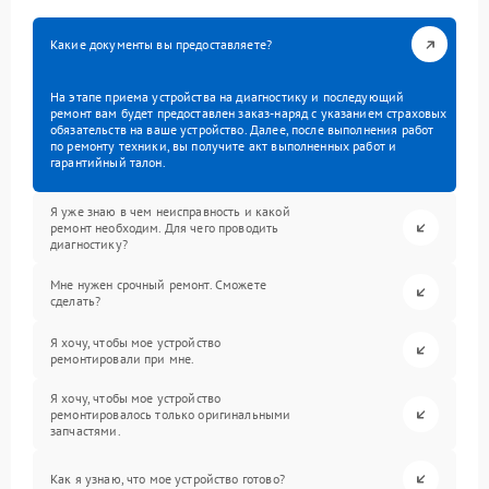
Какие документы вы предоставляете?
На этапе приема устройства на диагностику и последующий
ремонт вам будет предоставлен заказ-наряд с указанием страховых
обязательств на ваше устройство. Далее, после выполнения работ
по ремонту техники, вы получите акт выполненных работ и
гарантийный талон.
Я уже знаю в чем неисправность и какой
ремонт необходим. Для чего проводить
диагностику?
Мне нужен срочный ремонт. Сможете
сделать?
Я хочу, чтобы мое устройство
ремонтировали при мне.
Я хочу, чтобы мое устройство
ремонтировалось только оригинальными
запчастями.
Как я узнаю, что мое устройство готово?